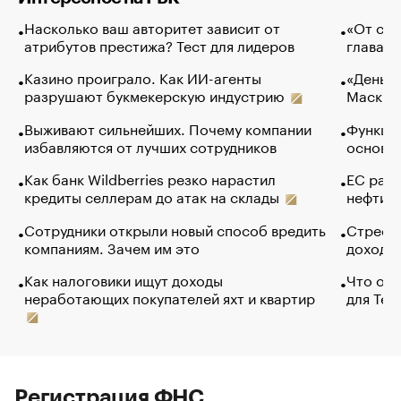
Насколько ваш авторитет зависит от
«От спо
атрибутов престижа? Тест для лидеров
глава к
Казино проиграло. Как ИИ-агенты
«Деньги
разрушают букмекерскую индустрию
Маск в 
Выживают сильнейших. Почему компании
Функции
избавляются от лучших сотрудников
основ э
Как банк Wildberries резко нарастил
ЕС раз
кредиты селлерам до атак на склады
нефти —
Сотрудники открыли новый способ вредить
Стресс 
компаниям. Зачем им это
доходов
Как налоговики ищут доходы
Что обв
неработающих покупателей яхт и квартир
для Tel
Регистрация ФНС