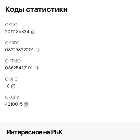
Коды статистики
ОКПО
2011135834
ОКАТО
03225822001
ОКТМО
03625422101
ОКФС
16
ОКОГУ
4210015
Интересное на РБК