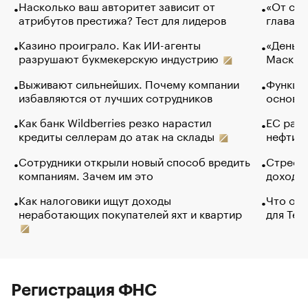
Насколько ваш авторитет зависит от
«От спо
атрибутов престижа? Тест для лидеров
глава к
Казино проиграло. Как ИИ-агенты
«Деньги
разрушают букмекерскую индустрию
Маск в 
Выживают сильнейших. Почему компании
Функции
избавляются от лучших сотрудников
основ э
Как банк Wildberries резко нарастил
ЕС раз
кредиты селлерам до атак на склады
нефти —
Сотрудники открыли новый способ вредить
Стресс 
компаниям. Зачем им это
доходов
Как налоговики ищут доходы
Что обв
неработающих покупателей яхт и квартир
для Tel
Регистрация ФНС