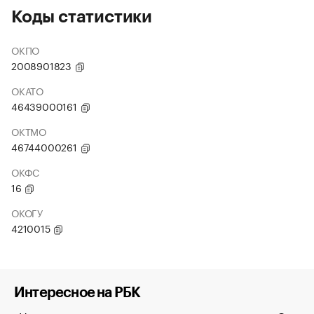
Коды статистики
ОКПО
2008901823
ОКАТО
46439000161
ОКТМО
46744000261
ОКФС
16
ОКОГУ
4210015
Интересное на РБК