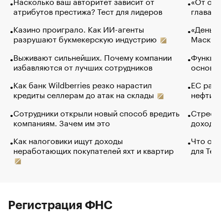
Насколько ваш авторитет зависит от
«От спо
атрибутов престижа? Тест для лидеров
глава к
Казино проиграло. Как ИИ-агенты
«Деньги
разрушают букмекерскую индустрию
Маск в 
Выживают сильнейших. Почему компании
Функции
избавляются от лучших сотрудников
основ э
Как банк Wildberries резко нарастил
ЕС раз
кредиты селлерам до атак на склады
нефти —
Сотрудники открыли новый способ вредить
Стресс 
компаниям. Зачем им это
доходов
Как налоговики ищут доходы
Что обв
неработающих покупателей яхт и квартир
для Tel
Регистрация ФНС