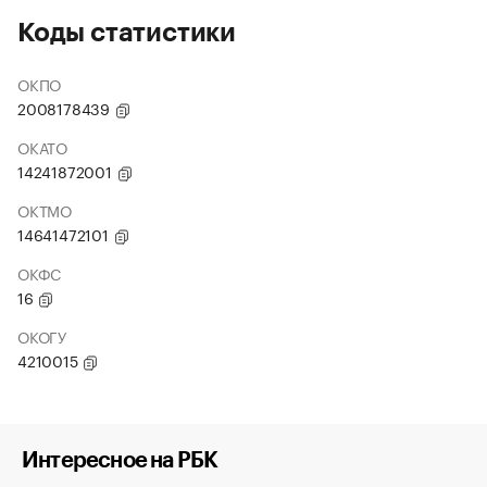
Коды статистики
ОКПО
2008178439
ОКАТО
14241872001
ОКТМО
14641472101
ОКФС
16
ОКОГУ
4210015
Интересное на РБК