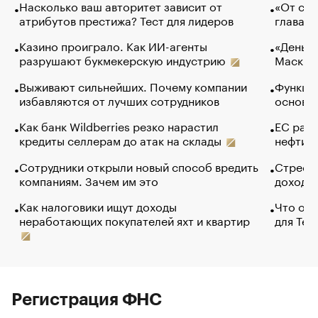
Насколько ваш авторитет зависит от
«От спо
атрибутов престижа? Тест для лидеров
глава к
Казино проиграло. Как ИИ-агенты
«Деньги
разрушают букмекерскую индустрию
Маск в 
Выживают сильнейших. Почему компании
Функции
избавляются от лучших сотрудников
основ э
Как банк Wildberries резко нарастил
ЕС раз
кредиты селлерам до атак на склады
нефти —
Сотрудники открыли новый способ вредить
Стресс 
компаниям. Зачем им это
доходов
Как налоговики ищут доходы
Что обв
неработающих покупателей яхт и квартир
для Tel
Регистрация ФНС