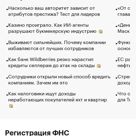
Насколько ваш авторитет зависит от
«От спо
атрибутов престижа? Тест для лидеров
глава к
Казино проиграло. Как ИИ-агенты
«Деньги
разрушают букмекерскую индустрию
Маск в 
Выживают сильнейших. Почему компании
Функции
избавляются от лучших сотрудников
основ э
Как банк Wildberries резко нарастил
ЕС раз
кредиты селлерам до атак на склады
нефти —
Сотрудники открыли новый способ вредить
Стресс 
компаниям. Зачем им это
доходов
Как налоговики ищут доходы
Что обв
неработающих покупателей яхт и квартир
для Tel
Регистрация ФНС