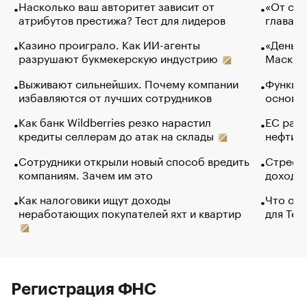
Насколько ваш авторитет зависит от
«От спо
атрибутов престижа? Тест для лидеров
глава к
Казино проиграло. Как ИИ-агенты
«Деньги
разрушают букмекерскую индустрию
Маск в 
Выживают сильнейших. Почему компании
Функции
избавляются от лучших сотрудников
основ э
Как банк Wildberries резко нарастил
ЕС раз
кредиты селлерам до атак на склады
нефти —
Сотрудники открыли новый способ вредить
Стресс 
компаниям. Зачем им это
доходов
Как налоговики ищут доходы
Что обв
неработающих покупателей яхт и квартир
для Tel
Регистрация ФНС