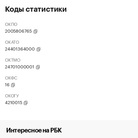
Коды статистики
ОКПО
2005806765
ОКАТО
24401364000
ОКТМО
24701000001
ОКФС
16
ОКОГУ
4210015
Интересное на РБК