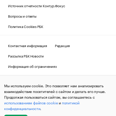
Источник отчетности Контур.Фокус
Вопросы и ответы
Политика Cookies РБК
Контактная информация
Редакция
Рассылка РБК Новости
Информация об ограничениях
Правовая информация
О соблюдении авторских прав
Мы используем cookie. Это позволяет нам анализировать
© АО «РОСБИЗНЕСКОНСАЛТИНГ»,
1995–2026.
Сообщения
и материалы информационного агентства «РБК»
взаимодействие посетителей с сайтом и делать его лучше.
(зарегистрировано Федеральной службой по надзору в сфере
Продолжая пользоваться сайтом, вы соглашаетесь с
связи, информационных технологий и массовых
использованием файлов cookie
и
политикой
коммуникаций (Роскомнадзор) 09.12.2015 за номером ИА
№ФС77-63848) сопровождаются пометкой «РБК». Отдельные
конфиденциальности
.
публикации могут содержать информацию,
не предназначенную для пользователей