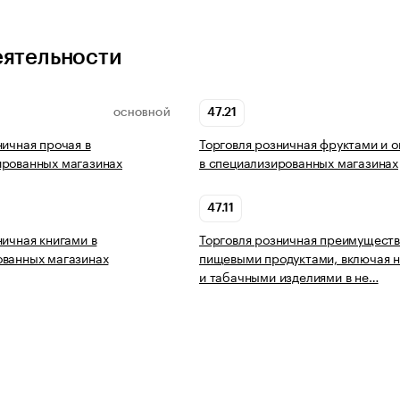
еятельности
47.21
ОСНОВНОЙ
ничная прочая в
Торговля розничная фруктами и 
ированных магазинах
в специализированных магазинах
47.11
ничная книгами в
Торговля розничная преимущест
ованных магазинах
пищевыми продуктами, включая н
и табачными изделиями в не…