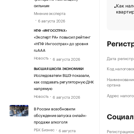
Как нал
сильным
кварти
Мнение эксперта
6 августа 2026
НПФ «ИНГОССТРАХ»
«Эксперт РА» повысил рейтинг
«НПФ Ингосстрах» до уровня
Регист
ruAAA
Новость
Дата регистр
6 августа 2026
Код налогово
ВЫСШАЯ ШКОЛА ЭКОНОМИКИ
Исследователи ВШЭ показали,
Наименование
как создавать регуляторную ДНК
органа
напрямую
Адрес налого
Новость
6 августа 2026
В России возобновили
обсуждение запуска онлайн-
Социал
продажи алкоголя
РБК Бизнес
6 августа
Регистрацио