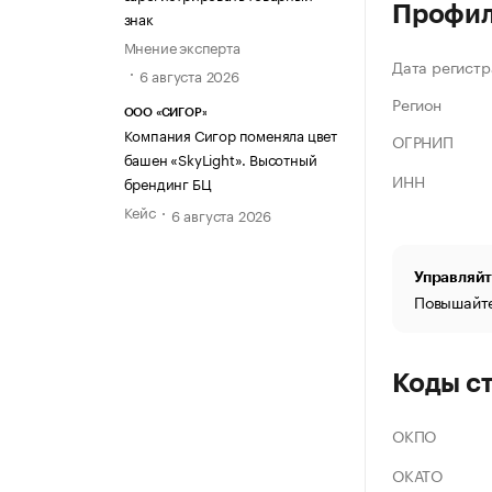
Профи
знак
Мнение эксперта
Дата регистр
6 августа 2026
Регион
ООО «СИГОР»
Компания Сигор поменяла цвет
ОГРНИП
башен «SkyLight». Высотный
ИНН
брендинг БЦ
Кейс
6 августа 2026
Управляйт
Повышайте
Коды с
ОКПО
ОКАТО