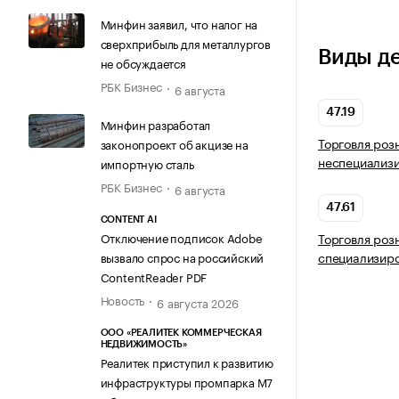
Минфин заявил, что налог на
сверхприбыль для металлургов
Виды д
не обсуждается
РБК Бизнес
6 августа
47.19
Минфин разработал
Торговля роз
законопроект об акцизе на
неспециализ
импортную сталь
РБК Бизнес
6 августа
47.61
CONTENT AI
Отключение подписок Adobe
Торговля роз
специализир
вызвало спрос на российский
ContentReader PDF
Новость
6 августа 2026
ООО «РЕАЛИТЕК КОММЕРЧЕСКАЯ
НЕДВИЖИМОСТЬ»
Реалитек приступил к развитию
инфраструктуры промпарка М7