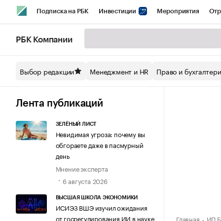
Подписка на РБК
Инвестиции
Мероприятия
Отр
Спорт
Школа управления РБК
РБК Образование
РБ
РБК Компании
Стиль
Крипто
РБК Бизнес-среда
Дискуссионный кл
Выбор редакции
Менеджмент и HR
Право и бухгалтер
Спецпроекты СПб
Конференции СПб
Спецпроекты
Технологии и медиа
Финансы
Рынок наличной валют
Лента публикаций
ЗЕЛЁНЫЙ ЛИСТ
Невидимая угроза: почему вы
обгораете даже в пасмурный
день
Мнение эксперта
6 августа 2026
ВЫСШАЯ ШКОЛА ЭКОНОМИКИ
ИСИЭЗ ВШЭ изучил ожидания
от госрегулирования ИИ в науке
Главная
ИП Б