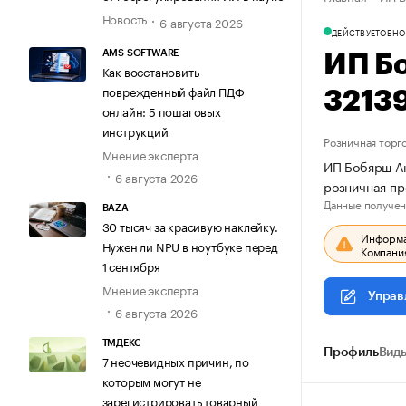
Новость
6 августа 2026
ДЕЙСТВУЕТ
ОБНО
AMS SOFTWARE
ИП Б
Как восстановить
поврежденный файл ПДФ
3213
онлайн: 5 пошаговых
инструкций
Розничная торг
Мнение эксперта
ИП Бобярш Ан
6 августа 2026
розничная пр
Данные получен
BAZA
30 тысяч за красивую наклейку.
Информац
Нужен ли NPU в ноутбуке перед
Компания
1 сентября
Мнение эксперта
Управ
6 августа 2026
ТМДЕКС
Профиль
Виды
7 неочевидных причин, по
которым могут не
зарегистрировать товарный