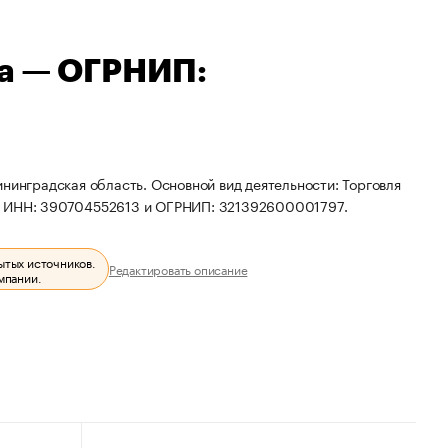
на — ОГРНИП:
нинградская область. Основной вид деятельности: Торговля
ты ИНН: 390704552613 и ОГРНИП: 321392600001797.
ытых источников.
Редактировать описание
мпании.