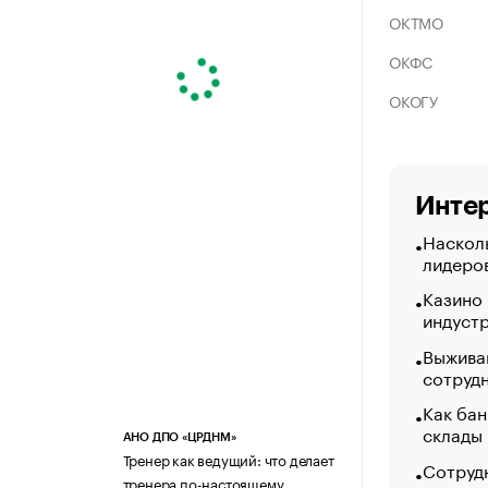
ОКТМО
ОКФС
ОКОГУ
Интер
Насколь
лидеро
Казино
индуст
Выжива
сотруд
Как бан
склады
АНО ДПО «ЦРДНМ»
Тренер как ведущий: что делает
Сотрудн
тренера по-настоящему