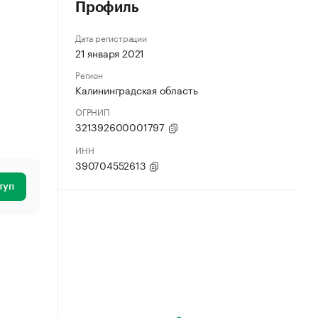
Профиль
Дата регистрации
21 января 2021
Регион
Калининградская область
ОГРНИП
321392600001797
ИНН
390704552613
туп