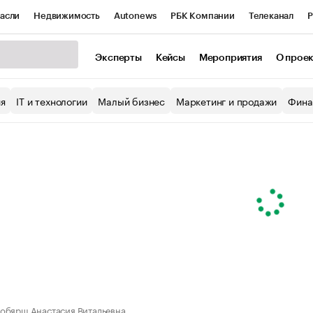
асли
Недвижимость
Autonews
РБК Компании
Телеканал
Р
К Курсы
РБК Life
Тренды
Визионеры
Национальные проекты
Эксперты
Кейсы
Мероприятия
О прое
уб
Исследования
Кредитные рейтинги
Франшизы
Газета
ия
IT и технологии
Малый бизнес
Маркетинг и продажи
Фина
Проверка контрагентов
Политика
Экономика
Бизнес
ы
обярш Анастасия Витальевна