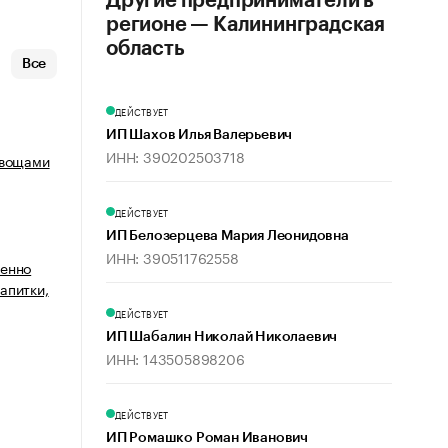
Другие предприниматели в
регионе — Калининградская
область
Все
ДЕЙСТВУЕТ
ИП Шахов Илья Валерьевич
ИНН: 390202503718
овощами
ДЕЙСТВУЕТ
ИП Белозерцева Мария Леонидовна
ИНН: 390511762558
венно
апитки,
ДЕЙСТВУЕТ
ИП Шабалин Николай Николаевич
ИНН: 143505898206
ДЕЙСТВУЕТ
ИП Ромашко Роман Иванович