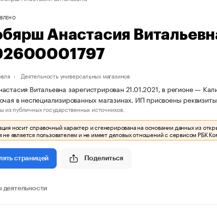
ВЛЕНО
обярш Анастасия Витальев
92600001797
овля
Деятельность универсальных магазинов
астасия Витальевна зарегистрирован 21.01.2021, в регионе — Кали
очая в неспециализированных магазинах. ИП присвоены реквизи
ы из публичных государственных источников.
ия носит справочный характер и сгенерирована на основании данных из откр
 не является пользователем и не имеет деловых отношений с сервисом РБК Ко
Поделиться
лять страницей
 деятельности