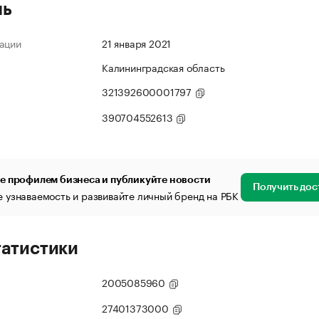
ль
ации
21 января 2021
Калининградская область
321392600001797
390704552613
е профилем бизнеса и публикуйте новости
Получить дос
 узнаваемость и развивайте личный бренд на РБК
татистики
2005085960
27401373000