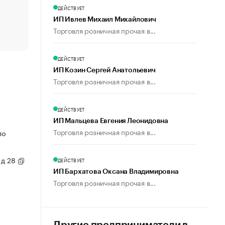
счастья
ДЕЙСТВУЕТ
Что обвинения против Павла Дурова значат для Tele
ИП Ивлев Михаил Михайлович
пользователей
Торговля розничная прочая в...
ДЕЙСТВУЕТ
ИП Козин Сергей Анатольевич
Торговля розничная прочая в...
ДЕЙСТВУЕТ
ИП Мальцева Евгения Леонидовна
Торговля розничная прочая в...
по
 д 28
ДЕЙСТВУЕТ
ИП Бархатова Оксана Владимировна
Торговля розничная прочая в...