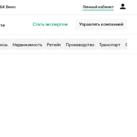
БК Вино
Личный кабинет
Город
Стать экспертом
Управлять компанией
кте
нсы
Недвижимость
Ретейл
Производство
Транспорт
Образ