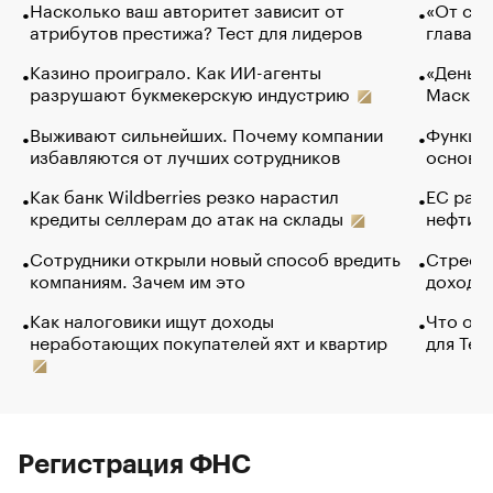
Насколько ваш авторитет зависит от
«От спо
атрибутов престижа? Тест для лидеров
глава к
Казино проиграло. Как ИИ-агенты
«Деньги
разрушают букмекерскую индустрию
Маск в 
Выживают сильнейших. Почему компании
Функции
избавляются от лучших сотрудников
основ э
Как банк Wildberries резко нарастил
ЕС раз
кредиты селлерам до атак на склады
нефти —
Сотрудники открыли новый способ вредить
Стресс 
компаниям. Зачем им это
доходов
Как налоговики ищут доходы
Что обв
неработающих покупателей яхт и квартир
для Tel
Регистрация ФНС