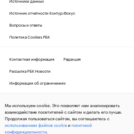
Источники данных
Источник отчетности Контур.Фокус
Вопросы и ответы
Политика Cookies РБК
Контактная информация
Редакция
Рассылка РБК Новости
Информация об ограничениях
Правовая информация
О соблюдении авторских прав
Мы используем cookie. Это позволяет нам анализировать
© АО «РОСБИЗНЕСКОНСАЛТИНГ»,
1995–2026.
Сообщения
и материалы информационного агентства «РБК»
взаимодействие посетителей с сайтом и делать его лучше.
(зарегистрировано Федеральной службой по надзору в сфере
Продолжая пользоваться сайтом, вы соглашаетесь с
связи, информационных технологий и массовых
использованием файлов cookie
и
политикой
коммуникаций (Роскомнадзор) 09.12.2015 за номером ИА
№ФС77-63848) сопровождаются пометкой «РБК». Отдельные
конфиденциальности
.