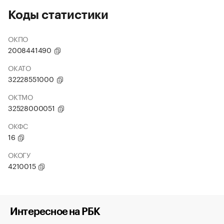
Коды статистики
ОКПО
2008441490
ОКАТО
32228551000
ОКТМО
32528000051
ОКФС
16
ОКОГУ
4210015
Интересное на РБК