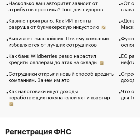
Насколько ваш авторитет зависит от
«От спо
атрибутов престижа? Тест для лидеров
глава к
Казино проиграло. Как ИИ-агенты
«Деньги
разрушают букмекерскую индустрию
Маск в 
Выживают сильнейших. Почему компании
Функции
избавляются от лучших сотрудников
основ э
Как банк Wildberries резко нарастил
ЕС раз
кредиты селлерам до атак на склады
нефти —
Сотрудники открыли новый способ вредить
Стресс 
компаниям. Зачем им это
доходов
Как налоговики ищут доходы
Что обв
неработающих покупателей яхт и квартир
для Tel
Регистрация ФНС