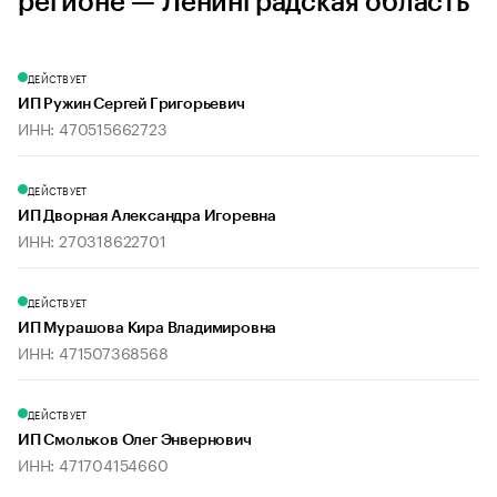
регионе — Ленинградская область
ДЕЙСТВУЕТ
ИП Ружин Сергей Григорьевич
ИНН: 470515662723
ДЕЙСТВУЕТ
ИП Дворная Александра Игоревна
ИНН: 270318622701
ДЕЙСТВУЕТ
ИП Мурашова Кира Владимировна
ИНН: 471507368568
ДЕЙСТВУЕТ
ИП Смольков Олег Энвернович
ИНН: 471704154660