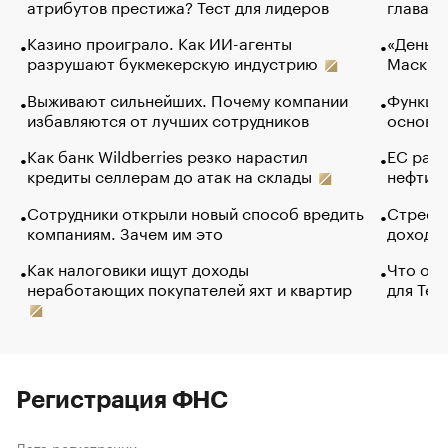
атрибутов престижа? Тест для лидеров
глава к
Казино проиграло. Как ИИ-агенты
«Деньги
разрушают букмекерскую индустрию
Маск в 
Выживают сильнейших. Почему компании
Функции
избавляются от лучших сотрудников
основ э
Как банк Wildberries резко нарастил
ЕС раз
кредиты селлерам до атак на склады
нефти —
Сотрудники открыли новый способ вредить
Стресс 
компаниям. Зачем им это
доходов
Как налоговики ищут доходы
Что обв
неработающих покупателей яхт и квартир
для Tel
Регистрация ФНС
Дата регистрации