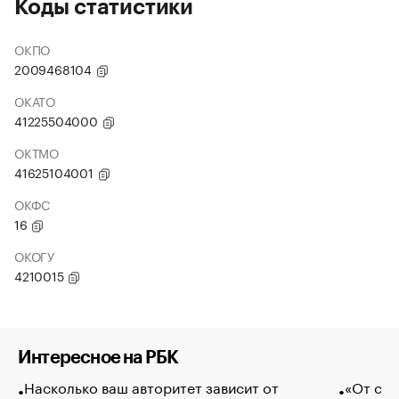
Коды статистики
ОКПО
2009468104
ОКАТО
41225504000
ОКТМО
41625104001
ОКФС
16
ОКОГУ
4210015
Интересное на РБК
Насколько ваш авторитет зависит от
«От спо