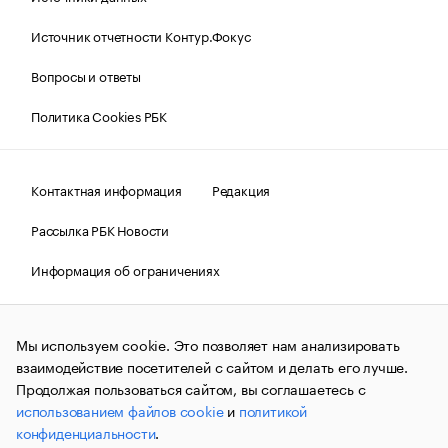
Источник отчетности Контур.Фокус
Вопросы и ответы
Политика Cookies РБК
Контактная информация
Редакция
Рассылка РБК Новости
Информация об ограничениях
Правовая информация
О соблюдении авторских прав
Мы используем cookie. Это позволяет нам анализировать
© АО «РОСБИЗНЕСКОНСАЛТИНГ»,
1995–2026.
Сообщения
и материалы информационного агентства «РБК»
взаимодействие посетителей с сайтом и делать его лучше.
(зарегистрировано Федеральной службой по надзору в сфере
Продолжая пользоваться сайтом, вы соглашаетесь с
связи, информационных технологий и массовых
использованием файлов cookie
и
политикой
коммуникаций (Роскомнадзор) 09.12.2015 за номером ИА
№ФС77-63848) сопровождаются пометкой «РБК». Отдельные
конфиденциальности
.
публикации могут содержать информацию,