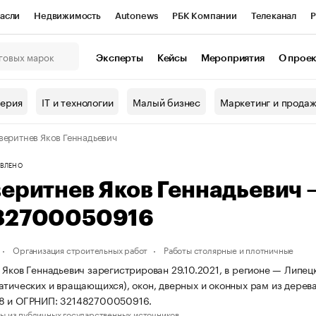
асли
Недвижимость
Autonews
РБК Компании
Телеканал
Р
К Курсы
РБК Life
Тренды
Визионеры
Национальные проекты
Эксперты
Кейсы
Мероприятия
О прое
онный клуб
Исследования
Кредитные рейтинги
Франшизы
Г
терия
IT и технологии
Малый бизнес
Маркетинг и прода
Проверка контрагентов
Политика
Экономика
Бизнес
веритнев Яков Геннадьевич
ы
ВЛЕНО
веритнев Яков Геннадьевич
82700050916
Организация строительных работ
Работы столярные и плотничные
 Яков Геннадьевич зарегистрирован 29.10.2021, в регионе — Липец
атических и вращающихся), окон, дверных и оконных рам из дерев
8 и ОГРНИП: 321482700050916.
ы из публичных государственных источников.