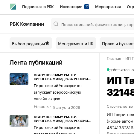
Подписка на РБК
Инвестиции
Мероприятия
Отр
Спорт
Школа управления РБК
РБК Образование
РБ
РБК Компании
Город
Стиль
Крипто
РБК Бизнес-среда
Дискусси
Выбор редакции
Менеджмент и HR
Право и бухгал
Спецпроекты СПб
Конференции СПб
Спецпроекты
Главная
ИП Т
Технологии и медиа
Финансы
Рынок наличной валют
Лента публикаций
ДЕЙСТВУЕТ
ОБНО
ФГАОУ ВО РНИМУ ИМ. Н.И.
ИП Т
ПИРОГОВА МИНЗДРАВА РОССИИ
(ПИРОГОВСКИЙ УНИВЕРСИТЕТ)
Пироговский Университет
3214
запускает всероссийскую
онлайн-акцию
Новость
Строительство
5 августа 2026
ИП Тверитнев
ФГАОУ ВО РНИМУ ИМ. Н.И.
(кроме автом
ПИРОГОВА МИНЗДРАВА РОССИИ
(ПИРОГОВСКИЙ УНИВЕРСИТЕТ)
48241332316
Пироговский Университет
Данные получен
подготовил более 200