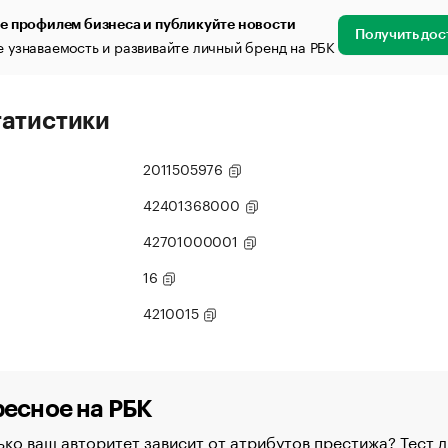
е профилем бизнеса и публикуйте новости
Получить дос
 узнаваемость и развивайте личный бренд на РБК
татистики
2011505976
42401368000
42701000001
16
4210015
есное на РБК
ко ваш авторитет зависит от атрибутов престижа? Тест д