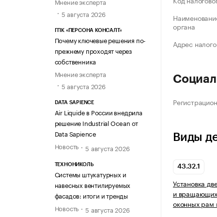
Код налогово
Мнение эксперта
5 августа 2026
Наименование
органа
ГПК «ПЕРСОНА КОНСАЛТ»
Почему ключевые решения по-
Адрес налого
прежнему проходят через
собственника
Мнение эксперта
Социал
5 августа 2026
Регистрацио
DATA SAPIENCE
Air Liquide в России внедрила
решение Industrial Ocean от
Data Sapience
Виды д
Новость
5 августа 2026
ТЕХНОНИКОЛЬ
43.32.1
Системы штукатурных и
Установка дв
навесных вентилируемых
и вращающихс
фасадов: итоги и тренды
оконных рам 
Новость
5 августа 2026