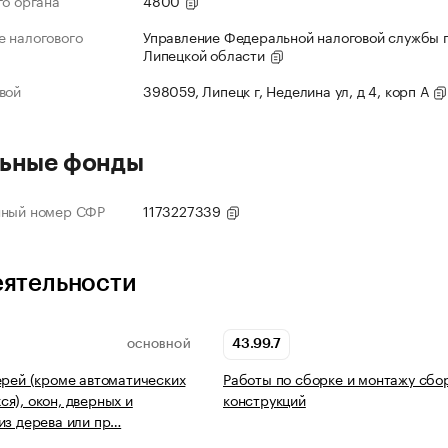
го органа
4800
 налогового
Управление Федеральной налоговой службы 
Липецкой области
вой
398059, Липецк г, Неделина ул, д 4, корп А
ьные фонды
нный номер СФР
1173227339
еятельности
43.99.7
ОСНОВНОЙ
ерей (кроме автоматических
Работы по сборке и монтажу сбо
я), окон, дверных и
конструкций
из дерева или пр…