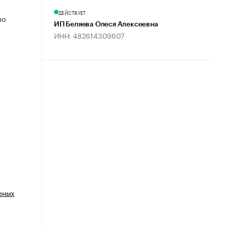
ДЕЙСТВУЕТ
по
ИП Беляева Олеся Алексеевна
ИНН: 482614309607
рных