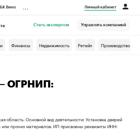
...
БК Вино
Личный кабинет
Стать экспертом
Управлять компанией
кте
азета
жи
Финансы
Недвижимость
Ретейл
Производство
 — ОГРНИП:
кая область. Основной вид деятельности: Установка дверей
а или прочих материалов. ИП присвоены реквизиты ИНН: