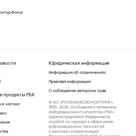
Контур.Фокус
овости
Юридическая информация
Информация об ограничениях
d
Правовая информация
О соблюдении авторских прав
е продукты РБК
© АО «РОСБИЗНЕСКОНСАЛТИНГ»,
 и хостинг
1995–2026.
Сообщения и материалы
информационного агентства «РБК»
лако
(зарегистрировано Федеральной
службой по надзору в сфере связи,
шения
информационных технологий
ства
и массовых коммуникаций
(Роскомнадзор) 09.12.2015 за номером