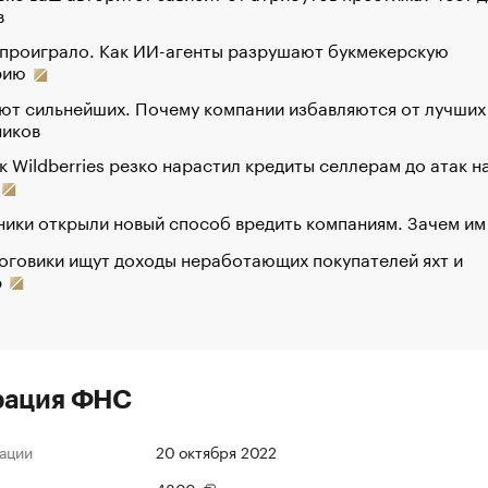
в
 проиграло. Как ИИ-агенты разрушают букмекерскую
рию
ют сильнейших. Почему компании избавляются от лучших
ников
к Wildberries резко нарастил кредиты селлерам до атак н
ики открыли новый способ вредить компаниям. Зачем им
оговики ищут доходы неработающих покупателей яхт и
р
рация ФНС
ации
20 октября 2022