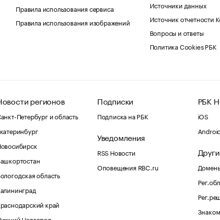
Источники данных
Правила использования сервиса
Источник отчетности 
Правила использования изображений
Вопросы и ответы
Политика Cookies РБК
Новости регионов
Подписки
РБК Н
анкт-Петербург и область
Подписка на РБК
iOS
катеринбург
Androi
Уведомления
Новосибирск
Други
RSS Новости
Башкортостан
Оповещения RBC.ru
Домены
ологодская область
Рег.об
Калининград
Рег.ре
раснодарский край
Знаком
Нижний Новгород