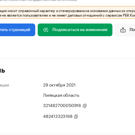
ия носит справочный характер и сгенерирована на основании данных из откр
 не является пользователем и не имеет деловых отношений с сервисом РБК Ко
Подписаться на изменения
По
лять страницей
ль
ации
29 октября 2021
Липецкая область
321482700050916
482413323168