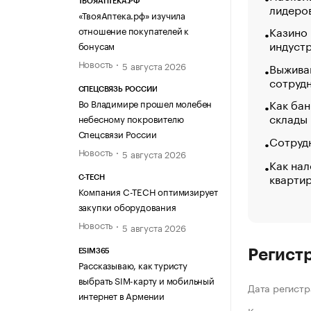
ТВОЯАПТЕКА.РФ
лидеро
«ТвояАптека.рф» изучила
Казино
отношение покупателей к
индуст
бонусам
Новость
5 августа 2026
Выжива
сотруд
СПЕЦСВЯЗЬ РОССИИ
Как бан
Во Владимире прошел молебен
склады
небесному покровителю
Спецсвязи России
Сотрудн
Новость
5 августа 2026
Как нал
кварти
C-TECH
Компания C-TECH оптимизирует
закупки оборудования
Новость
5 августа 2026
Регист
ESIM365
Рассказываю, как туристу
выбрать SIM-карту и мобильный
Дата регистр
интернет в Армении