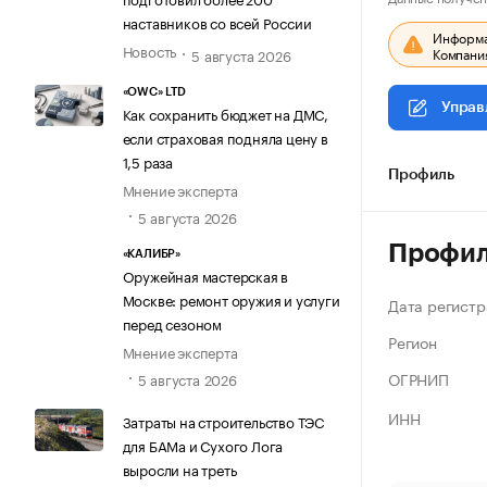
наставников со всей России
Информац
Новость
Компания
5 августа 2026
«OWC» LTD
Управ
Как сохранить бюджет на ДМС,
если страховая подняла цену в
1,5 раза
Профиль
Мнение эксперта
5 августа 2026
Профи
«КАЛИБР»
Оружейная мастерская в
Москве: ремонт оружия и услуги
Дата регистр
перед сезоном
Регион
Мнение эксперта
ОГРНИП
5 августа 2026
ИНН
Затраты на строительство ТЭС
для БАМа и Сухого Лога
выросли на треть