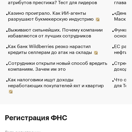
атрибутов престижа? Тест для лидеров
глава к
Казино проиграло. Как ИИ-агенты
«Деньги
разрушают букмекерскую индустрию
Маск в 
Выживают сильнейших. Почему компании
Функции
избавляются от лучших сотрудников
основ э
Как банк Wildberries резко нарастил
ЕС раз
кредиты селлерам до атак на склады
нефти —
Сотрудники открыли новый способ вредить
Стресс 
компаниям. Зачем им это
доходов
Как налоговики ищут доходы
Что обв
неработающих покупателей яхт и квартир
для Tel
Регистрация ФНС
Дата регистрации