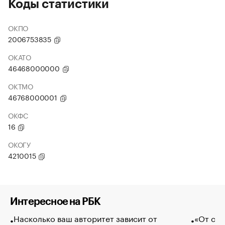
Коды статистики
ОКПО
2006753835
ОКАТО
46468000000
ОКТМО
46768000001
ОКФС
16
ОКОГУ
4210015
Интересное на РБК
Насколько ваш авторитет зависит от
«От спо