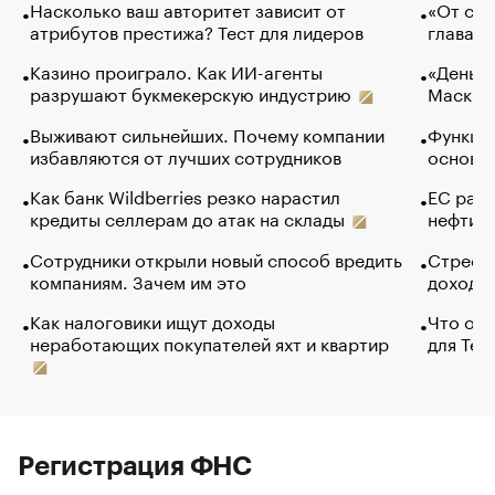
Насколько ваш авторитет зависит от
«От спо
атрибутов престижа? Тест для лидеров
глава к
Казино проиграло. Как ИИ-агенты
«Деньги
разрушают букмекерскую индустрию
Маск в 
Выживают сильнейших. Почему компании
Функции
избавляются от лучших сотрудников
основ э
Как банк Wildberries резко нарастил
ЕС раз
кредиты селлерам до атак на склады
нефти —
Сотрудники открыли новый способ вредить
Стресс 
компаниям. Зачем им это
доходов
Как налоговики ищут доходы
Что обв
неработающих покупателей яхт и квартир
для Tel
Регистрация ФНС