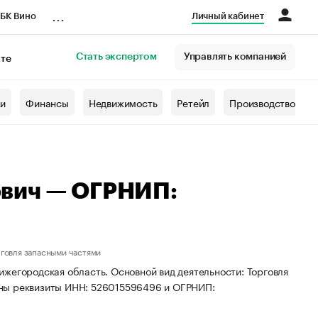
...
БК Вино
Личный кабинет
Стать экспертом
Управлять компанией
кте
азета
жи
Финансы
Недвижимость
Ретейл
Производство
вич — ОГРНИП:
говля запасными частями
жегородская область. Основной вид деятельности: Торговля
ены реквизиты ИНН: 526015596496 и ОГРНИП: