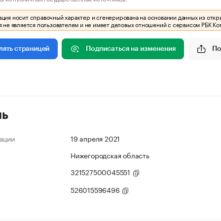
ия носит справочный характер и сгенерирована на основании данных из откр
 не является пользователем и не имеет деловых отношений с сервисом РБК Ко
Подписаться на изменения
По
лять страницей
ль
ации
19 апреля 2021
Нижегородская область
321527500045551
526015596496