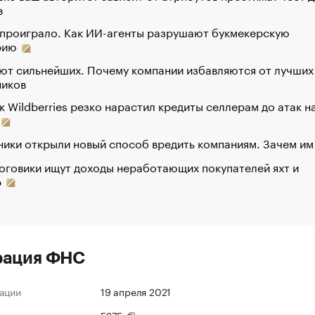
в
 проиграло. Как ИИ-агенты разрушают букмекерскую
рию
ют сильнейших. Почему компании избавляются от лучших
ников
к Wildberries резко нарастил кредиты селлерам до атак н
ики открыли новый способ вредить компаниям. Зачем им
оговики ищут доходы неработающих покупателей яхт и
р
рация ФНС
ации
19 апреля 2021