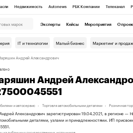
асли
Недвижимость
Autonews
РБК Компании
Телеканал
Р
К Курсы
РБК Life
Тренды
Визионеры
Национальные проекты
Эксперты
Кейсы
Мероприятия
О прое
онный клуб
Исследования
Кредитные рейтинги
Франшизы
Г
терия
IT и технологии
Малый бизнес
Маркетинг и прода
Проверка контрагентов
Политика
Экономика
Бизнес
Маряшин Андрей Александрович
ы
ВЛЕНО
аряшин Андрей Александро
27500045551
обилями и автосервис
Торговля автомобильными деталями
Розничная тор
ндрей Александрович зарегистрирован 19.04.2021, в регионе — Ни
томобильными деталями, узлами и принадлежностями. ИП присво
5551.
ы из публичных государственных источников.