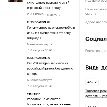
Код налогово
кинотеатров назвали «самый
страшный день» в году
Наименование
органа
РБК Бизнес
8 августа
Адрес налого
RUSSIFICATION.RU
Почему спрос на электромобили
из Китая смещается в сторону
гибридов
Социал
Мнение эксперта
8 августа 2026
Регистрацио
RUSSIFICATION.RU
Как Volkswagen вернулся на
Виды д
российский рынок без единого
дилера
Мнение эксперта
45.32
8 августа 2026
Торговля роз
VESPERFIN
деталями, уз
Россияне не мечтают о
богатстве: что для нас важнее