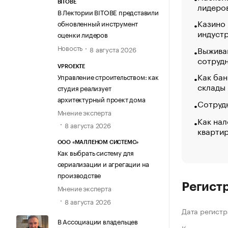
BITOBE
лидеро
В Лектории BITOBE представили
Казино
обновленный инструмент
индуст
оценки лидеров
Новость
Выжива
8 августа 2026
сотруд
VPROEKTE
Как бан
Управление строительством: как
склады
студия реализует
архитектурный проект дома
Сотрудн
Мнение эксперта
Как нал
8 августа 2026
кварти
ООО «МАЛЛЕНОМ СИСТЕМС»
Как выбрать систему для
сериализации и агрегации на
производстве
Регист
Мнение эксперта
8 августа 2026
Дата регистр
В Ассоциации владельцев