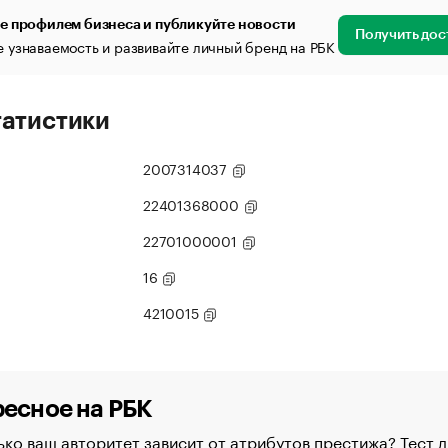
е профилем бизнеса и публикуйте новости
Получить дос
 узнаваемость и развивайте личный бренд на РБК
татистики
2007314037
22401368000
22701000001
16
4210015
есное на РБК
ко ваш авторитет зависит от атрибутов престижа? Тест д