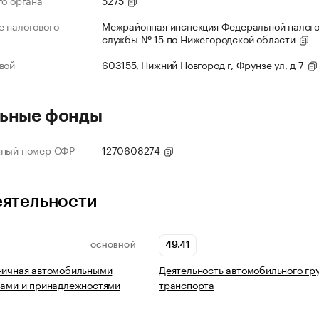
го органа
5275
 налогового
Межрайонная инспекция Федеральной налог
службы № 15 по Нижегородской области
вой
603155, Нижний Новгород г, Фрунзе ул, д 7
ьные фонды
нный номер СФР
1270608274
еятельности
49.41
ОСНОВНОЙ
ничная автомобильными
Деятельность автомобильного гр
лами и принадлежностями
транспорта