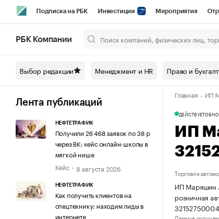
Подписка на РБК
Инвестиции
Мероприятия
Отр
Спорт
Школа управления РБК
РБК Образование
РБ
РБК Компании
Город
Стиль
Крипто
РБК Бизнес-среда
Дискусси
Выбор редакции
Менеджмент и HR
Право и бухгал
Спецпроекты СПб
Конференции СПб
Спецпроекты
Главная
ИП 
Технологии и медиа
Финансы
Рынок наличной валют
Лента публикаций
ДЕЙСТВУЕТ
ОБНО
НЕФТЕТРАФИК
ИП М
Получили 26 468 заявок по 38 р
через ВК: кейс онлайн-школы в
3215
мягкой нише
Кейс
8 августа 2026
Торговля автом
ИП Маряшин А
НЕФТЕТРАФИК
Как получить клиентов на
розничная ав
спецтехнику: находим лиды в
32152750004
интернете
Данные получен