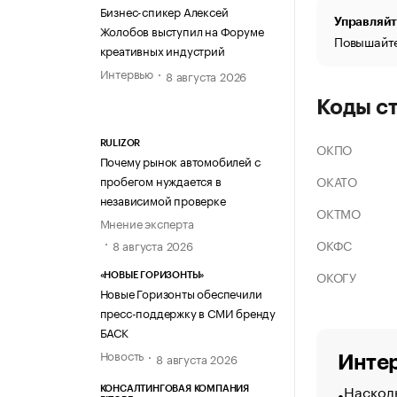
Бизнес-спикер Алексей
Управляйт
Жолобов выступил на Форуме
Повышайте
креативных индустрий
Интервью
8 августа 2026
Коды с
RULIZOR
ОКПО
Почему рынок автомобилей с
ОКАТО
пробегом нуждается в
независимой проверке
ОКТМО
Мнение эксперта
ОКФС
8 августа 2026
ОКОГУ
«НОВЫЕ ГОРИЗОНТЫ»
Новые Горизонты обеспечили
пресс-поддержку в СМИ бренду
БАСК
Новость
8 августа 2026
Интер
Насколь
КОНСАЛТИНГОВАЯ КОМПАНИЯ