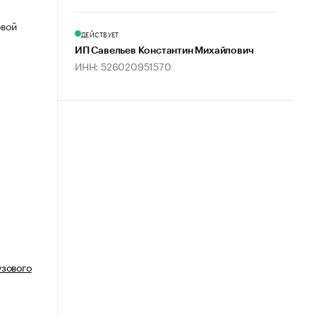
овой
ДЕЙСТВУЕТ
ИП Савельев Константин Михайлович
ИНН: 526020951570
узового