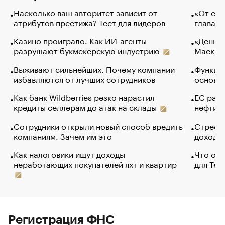
Насколько ваш авторитет зависит от
«От спо
атрибутов престижа? Тест для лидеров
глава к
Казино проиграло. Как ИИ-агенты
«Деньги
разрушают букмекерскую индустрию
Маск в 
Выживают сильнейших. Почему компании
Функции
избавляются от лучших сотрудников
основ э
Как банк Wildberries резко нарастил
ЕС раз
кредиты селлерам до атак на склады
нефти —
Сотрудники открыли новый способ вредить
Стресс 
компаниям. Зачем им это
доходов
Как налоговики ищут доходы
Что обв
неработающих покупателей яхт и квартир
для Tel
Регистрация ФНС