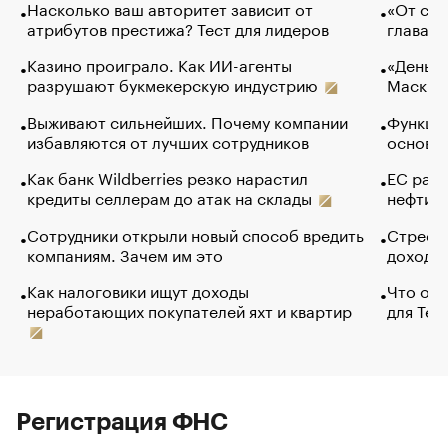
Насколько ваш авторитет зависит от
«От спо
атрибутов престижа? Тест для лидеров
глава к
Казино проиграло. Как ИИ-агенты
«Деньги
разрушают букмекерскую индустрию
Маск в 
Выживают сильнейших. Почему компании
Функции
избавляются от лучших сотрудников
основ э
Как банк Wildberries резко нарастил
ЕС раз
кредиты селлерам до атак на склады
нефти —
Сотрудники открыли новый способ вредить
Стресс 
компаниям. Зачем им это
доходов
Как налоговики ищут доходы
Что обв
неработающих покупателей яхт и квартир
для Tel
Регистрация ФНС