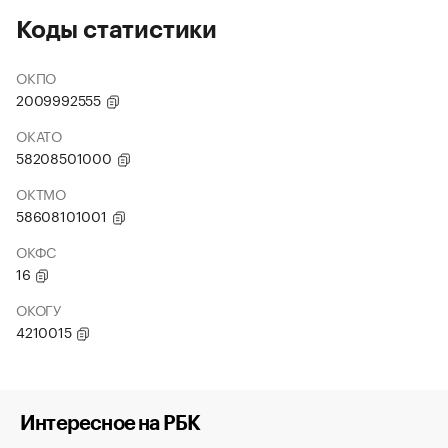
Коды статистики
ОКПО
2009992555
ОКАТО
58208501000
ОКТМО
58608101001
ОКФС
16
ОКОГУ
4210015
Интересное на РБК