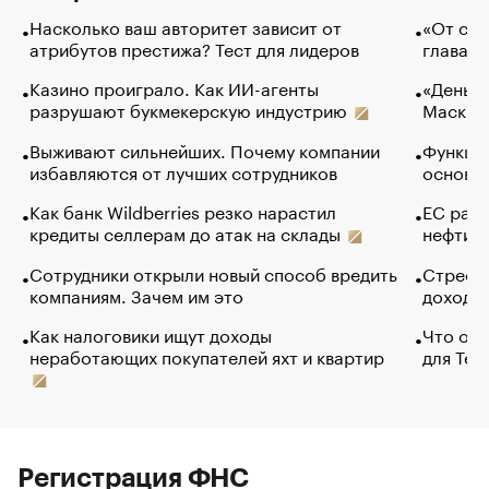
Насколько ваш авторитет зависит от
«От спо
атрибутов престижа? Тест для лидеров
глава к
Казино проиграло. Как ИИ-агенты
«Деньги
разрушают букмекерскую индустрию
Маск в 
Выживают сильнейших. Почему компании
Функции
избавляются от лучших сотрудников
основ э
Как банк Wildberries резко нарастил
ЕС раз
кредиты селлерам до атак на склады
нефти —
Сотрудники открыли новый способ вредить
Стресс 
компаниям. Зачем им это
доходов
Как налоговики ищут доходы
Что обв
неработающих покупателей яхт и квартир
для Tel
Регистрация ФНС