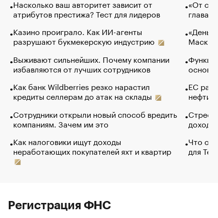
Насколько ваш авторитет зависит от
«От спо
атрибутов престижа? Тест для лидеров
глава к
Казино проиграло. Как ИИ-агенты
«Деньги
разрушают букмекерскую индустрию
Маск в 
Выживают сильнейших. Почему компании
Функции
избавляются от лучших сотрудников
основ э
Как банк Wildberries резко нарастил
ЕС раз
кредиты селлерам до атак на склады
нефти —
Сотрудники открыли новый способ вредить
Стресс 
компаниям. Зачем им это
доходов
Как налоговики ищут доходы
Что обв
неработающих покупателей яхт и квартир
для Tel
Регистрация ФНС