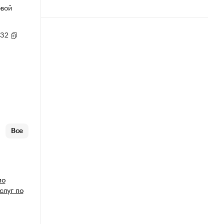
овой
/32
Все
по
слуг по