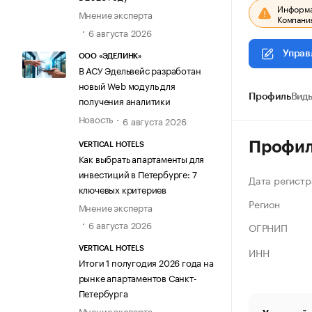
Информац
Мнение эксперта
Компания
6 августа 2026
Управ
ООО «ЭДЕЛИНК»
В АСУ Эдельвейс разработан
новый Web модуль для
Профиль
Виды
получения аналитики
Новость
6 августа 2026
Профи
VERTICAL HOTELS
Как выбрать апартаменты для
инвестиций в Петербурге: 7
Дата регистр
ключевых критериев
Регион
Мнение эксперта
6 августа 2026
ОГРНИП
ИНН
VERTICAL HOTELS
Итоги 1 полугодия 2026 года на
рынке апартаментов Санкт-
Петербурга
Мнение эксперта