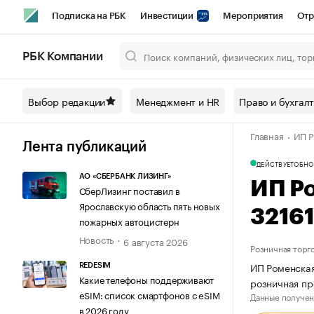
Подписка на РБК
Инвестиции
Мероприятия
Отр
Спорт
Школа управления РБК
РБК Образование
РБ
РБК Компании
Город
Стиль
Крипто
РБК Бизнес-среда
Дискусси
Выбор редакции
Менеджмент и HR
Право и бухгал
Спецпроекты СПб
Конференции СПб
Спецпроекты
Главная
ИП Р
Технологии и медиа
Финансы
Рынок наличной валют
Лента публикаций
ДЕЙСТВУЕТ
ОБНО
АО «СБЕРБАНК ЛИЗИНГ»
ИП Р
СберЛизинг поставил в
Ярославскую область пять новых
3216
пожарных автоцистерн
Новость
6 августа 2026
Розничная торг
ИП Роменская
REDESIM
Какие телефоны поддерживают
розничная пр
eSIM: список смартфонов с eSIM
Данные получен
в 2026 году