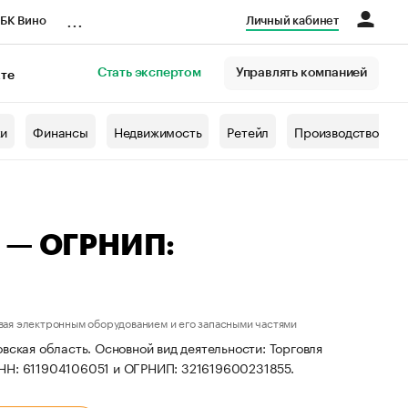
...
БК Вино
Личный кабинет
Стать экспертом
Управлять компанией
кте
азета
жи
Финансы
Недвижимость
Ретейл
Производство
а — ОГРНИП:
вая электронным оборудованием и его запасными частями
вская область. Основной вид деятельности: Торговля
ИНН: 611904106051 и ОГРНИП: 321619600231855.