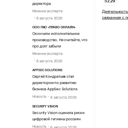
52.29
директора
Мнение эксперта
Деятельность
связанная с 
6 августа 2026
ООО ПКО «ПРАВО ОНЛАЙН»
Окончили исполнительное
производство. Не считайте, что
про долг забыли
Мнение эксперта
6 августа 2026
APPSEC SOLUTIONS
Сергей Кондратьев стал
директором по развитию
бизнеса AppSec Solutions
Новость
6 августа 2026
SECURITY VISION
Security Vision оценила риски
цифровой гигиены россиян
Новость
6 августа 2026