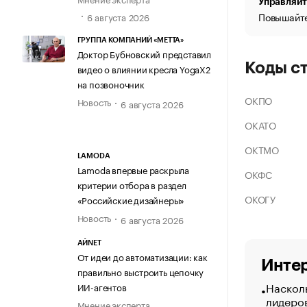
Управляйт
Повышайте
6 августа 2026
ГРУППА КОМПАНИЙ «МЕТТА»
Доктор Бубновский представил
Коды с
видео о влиянии кресла YogaX2
на позвоночник
ОКПО
Новость
6 августа 2026
ОКАТО
ОКТМО
LAMODA
Lamoda впервые раскрыла
ОКФС
критерии отбора в раздел
ОКОГУ
«Российские дизайнеры»
Новость
6 августа 2026
АЙNET
От идеи до автоматизации: как
Интер
правильно выстроить цепочку
Насколь
ИИ-агентов
лидеро
Мнение эксперта