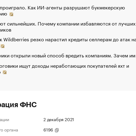
 проиграло. Как ИИ-агенты разрушают букмекерскую
рию
ют сильнейших. Почему компании избавляются от лучших
ников
к Wildberries резко нарастил кредиты селлерам до атак н
ики открыли новый способ вредить компаниям. Зачем им
оговики ищут доходы неработающих покупателей яхт и
р
рация ФНС
ации
2 декабря 2021
го органа
6196