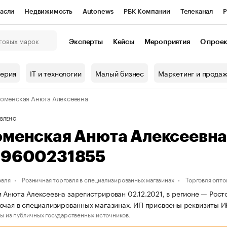
асли
Недвижимость
Autonews
РБК Компании
Телеканал
Р
К Курсы
РБК Life
Тренды
Визионеры
Национальные проекты
Эксперты
Кейсы
Мероприятия
О прое
онный клуб
Исследования
Кредитные рейтинги
Франшизы
Г
терия
IT и технологии
Малый бизнес
Маркетинг и прода
Проверка контрагентов
Политика
Экономика
Бизнес
оменская Анюта Алексеевна
ы
ВЛЕНО
оменская Анюта Алексеевн
19600231855
овля
Розничная торговля в специализированных магазинах
Торговля опто
 Анюта Алексеевна зарегистрирован 02.12.2021, в регионе — Росто
очая в специализированных магазинах. ИП присвоены реквизиты 
ы из публичных государственных источников.