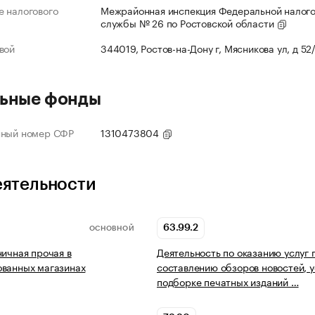
 налогового
Межрайонная инспекция Федеральной налог
службы № 26 по Ростовской области
вой
344019, Ростов-на-Дону г, Мясникова ул, д 52
ьные фонды
нный номер СФР
1310473804
еятельности
63.99.2
ОСНОВНОЙ
ничная прочая в
Деятельность по оказанию услуг 
ованных магазинах
составлению обзоров новостей, у
подборке печатных изданий …