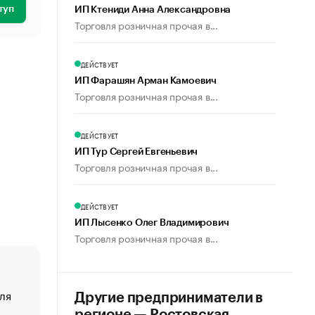
туп
ИП Ктениди Анна Александровна
Торговля розничная прочая в...
ДЕЙСТВУЕТ
ИП Фарашян Арман Камоевич
Торговля розничная прочая в...
ДЕЙСТВУЕТ
ИП Тур Сергей Евгеньевич
Торговля розничная прочая в...
ДЕЙСТВУЕТ
ИП Лысенко Олег Владимирович
Торговля розничная прочая в...
ля
«От спорта тело стареет иначе». Как живет глава ко
Другие предприниматели в
создавшей GTA