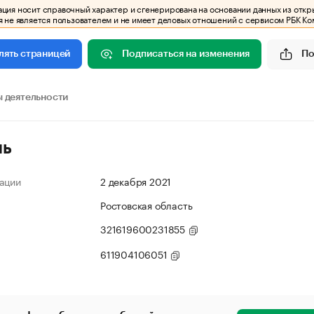
ия носит справочный характер и сгенерирована на основании данных из откр
 не является пользователем и не имеет деловых отношений с сервисом РБК Ко
Подписаться на изменения
По
лять страницей
 деятельности
ль
ации
2 декабря 2021
Ростовская область
321619600231855
611904106051