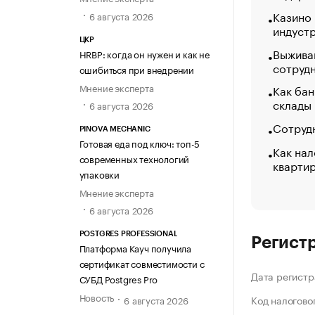
Казино
6 августа 2026
индуст
ЦКР
Выжива
HRBP: когда он нужен и как не
сотруд
ошибиться при внедрении
Мнение эксперта
Как бан
склады
6 августа 2026
Сотрудн
PINOVA MECHANIC
Готовая еда под ключ: топ-5
Как нал
современных технологий
кварти
упаковки
Мнение эксперта
6 августа 2026
POSTGRES PROFESSIONAL
Регист
Платформа Кауч получила
сертификат совместимости с
Дата регистр
СУБД Postgres Pro
Новость
Код налогово
6 августа 2026