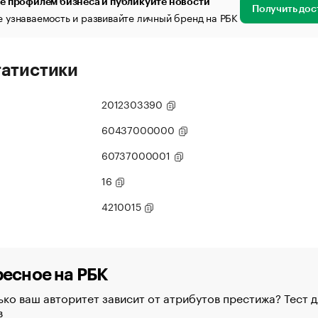
е профилем бизнеса и публикуйте новости
Получить дос
 узнаваемость и развивайте личный бренд на РБК
татистики
2012303390
60437000000
60737000001
16
4210015
есное на РБК
ко ваш авторитет зависит от атрибутов престижа? Тест д
в