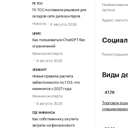
Наименование
ГК ТСС
органа
ГК ТСС поставила решения для
складов сети дискаунтеров
Адрес налого
Новость
6 августа 2026
ЦНИС
Как пользоваться ChatGPT без
Социал
ограничений
Мнение эксперта
Регистрацио
6 августа 2026
ЭПИКАРТ
Виды д
Новые правила расчета
себестоимости по ГОЗ: что
изменится с 2027 года
47.78
Мнение эксперта
Торговля роз
6 августа 2026
специализир
ГДЕ ФИНАНСЫ
Как собственнику окупить
затраты на финансового