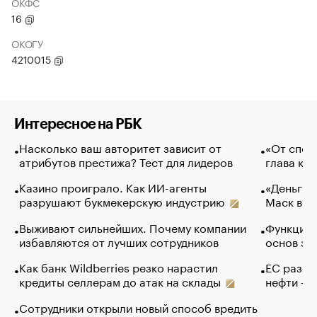
ОКФС
16
ОКОГУ
4210015
Интересное на РБК
Насколько ваш авторитет зависит от
«От спор
атрибутов престижа? Тест для лидеров
глава ко
Казино проиграло. Как ИИ-агенты
«Деньги б
разрушают букмекерскую индустрию
Маск в и
Выживают сильнейших. Почему компании
Функции 
избавляются от лучших сотрудников
основ эф
Как банк Wildberries резко нарастил
ЕС разре
кредиты селлерам до атак на склады
нефти — 
Сотрудники открыли новый способ вредить