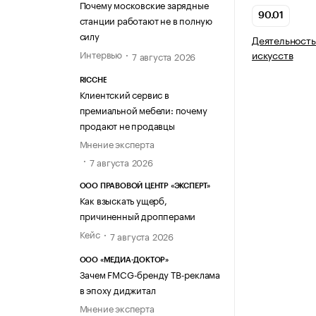
Почему московские зарядные
90.01
станции работают не в полную
силу
Деятельность
Интервью
искусств
7 августа 2026
RICCHE
Клиентский сервис в
премиальной мебели: почему
продают не продавцы
Мнение эксперта
7 августа 2026
ООО ПРАВОВОЙ ЦЕНТР «ЭКСПЕРТ»
Как взыскать ущерб,
причиненный дропперами
Кейс
7 августа 2026
ООО «МЕДИА-ДОКТОР»
Зачем FMCG-бренду ТВ-реклама
в эпоху диджитал
Мнение эксперта