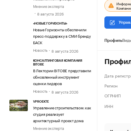
Информац
Мнение эксперта
Компания
8 августа 2026
Управ
«НОВЫЕ ГОРИЗОНТЫ»
Новые Горизонты обеспечили
пресс-поддержку в СМИ бренду
Профиль
Виды
БАСК
Новость
8 августа 2026
Профи
КОНСАЛТИНГОВАЯ КОМПАНИЯ
BITOBE
В Лектории BITOBE представили
Дата регистр
обновленный инструмент
оценки лидеров
Регион
Новость
8 августа 2026
ОГРНИП
VPROEKTE
ИНН
Управление строительством: как
студия реализует
архитектурный проект дома
Мнение эксперта