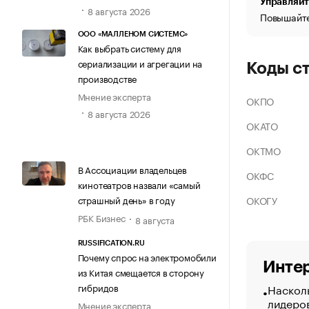
Управляйт
8 августа 2026
Повышайте
ООО «МАЛЛЕНОМ СИСТЕМС»
Как выбрать систему для
сериализации и агрегации на
Коды с
производстве
Мнение эксперта
ОКПО
8 августа 2026
ОКАТО
ОКТМО
В Ассоциации владельцев
ОКФС
кинотеатров назвали «самый
ОКОГУ
страшный день» в году
РБК Бизнес
8 августа
RUSSIFICATION.RU
Почему спрос на электромобили
Интер
из Китая смещается в сторону
Насколь
гибридов
лидеро
Мнение эксперта