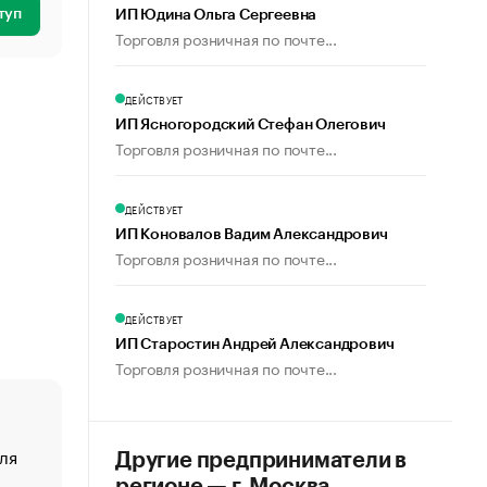
туп
ИП Юдина Ольга Сергеевна
Торговля розничная по почте...
ДЕЙСТВУЕТ
ИП Ясногородский Стефан Олегович
Торговля розничная по почте...
ДЕЙСТВУЕТ
ИП Коновалов Вадим Александрович
Торговля розничная по почте...
ДЕЙСТВУЕТ
ИП Старостин Андрей Александрович
Торговля розничная по почте...
ля
«От спорта тело стареет иначе». Как живет глава ко
Другие предприниматели в
создавшей GTA