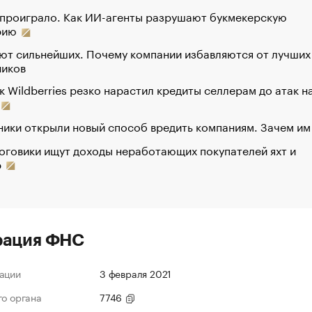
 проиграло. Как ИИ-агенты разрушают букмекерскую
рию
ют сильнейших. Почему компании избавляются от лучших
ников
к Wildberries резко нарастил кредиты селлерам до атак н
ики открыли новый способ вредить компаниям. Зачем им
оговики ищут доходы неработающих покупателей яхт и
р
рация ФНС
ации
3 февраля 2021
го органа
7746