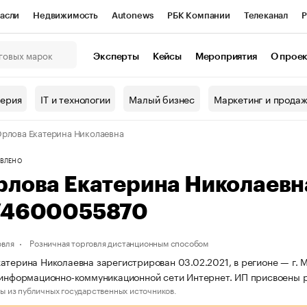
асли
Недвижимость
Autonews
РБК Компании
Телеканал
Р
К Курсы
РБК Life
Тренды
Визионеры
Национальные проекты
Эксперты
Кейсы
Мероприятия
О прое
онный клуб
Исследования
Кредитные рейтинги
Франшизы
Г
терия
IT и технологии
Малый бизнес
Маркетинг и прода
Проверка контрагентов
Политика
Экономика
Бизнес
рлова Екатерина Николаевна
ы
ВЛЕНО
рлова Екатерина Николаев
74600055870
овля
Розничная торговля дистанционным способом
атерина Николаевна зарегистрирован 03.02.2021, в регионе — г. М
 информационно-коммуникационной сети Интернет. ИП присвоены
ы из публичных государственных источников.