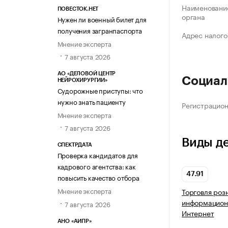
Наименование
ПОВЕСТОК.НЕТ
органа
Нужен ли военный билет для
получения загранпаспорта
Адрес налого
Мнение эксперта
7 августа 2026
АО «ДЕЛОВОЙ ЦЕНТР
Социал
НЕЙРОХИРУРГИИ»
Судорожные приступы: что
нужно знать пациенту
Регистрацио
Мнение эксперта
7 августа 2026
Виды д
СПЕКТРДАТА
Проверка кандидатов для
кадрового агентства: как
47.91
повысить качество отбора
Мнение эксперта
Торговля роз
информацион
7 августа 2026
Интернет
АНО «АИПР»