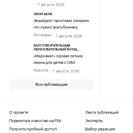
7 августа 2026
СВОЙ БАНК
Эквайринг простыми словами:
что нужно знать бизнесу
Интервью
7 августа 2026
БЛАГОТВОРИТЕЛЬНЫЙ
ОБРАЗОВАТЕЛЬНЫЙ ФОНД
«МАРХАМАТ»
«Мархамат» провел летние
смены для детей с ОВЗ
Новость
7 августа 2026
Все публикации
О проекте
Лента публикаций
Поделиться новостью на РБК
Эксперты
Получить пробный доступ
Выбор редакции