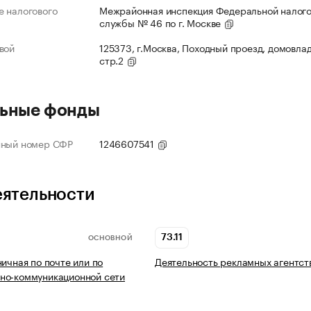
 налогового
Межрайонная инспекция Федеральной налог
службы № 46 по г. Москве
вой
125373, г.Москва, Походный проезд, домовлад
стр.2
ьные фонды
нный номер СФР
1246607541
еятельности
73.11
ОСНОВНОЙ
ничная по почте или по
Деятельность рекламных агентст
но-коммуникационной сети