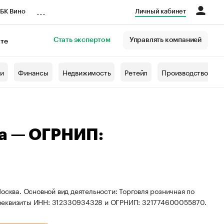
...
БК Вино
Личный кабинет
Стать экспертом
Управлять компанией
кте
азета
жи
Финансы
Недвижимость
Ретейл
Производство
на — ОГРНИП:
осква. Основной вид деятельности: Торговля розничная по
 реквизиты ИНН: 312330934328 и ОГРНИП: 321774600055870.