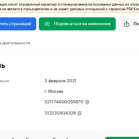
ия носит справочный характер и сгенерирована на основании данных из откр
 не является пользователем и не имеет деловых отношений с сервисом РБК Ко
Подписаться на изменения
По
лять страницей
 деятельности
ль
ации
3 февраля 2021
г. Москва
321774600055870
312330934328