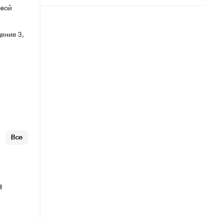
овой
ение 3,
Все
в