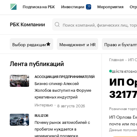
Подписка на РБК
Инвестиции
Мероприятия
Отр
Спорт
Школа управления РБК
РБК Образование
РБ
РБК Компании
Город
Стиль
Крипто
РБК Бизнес-среда
Дискусси
Выбор редакции
Менеджмент и HR
Право и бухгал
Спецпроекты СПб
Конференции СПб
Спецпроекты
Главная
ИП О
Технологии и медиа
Финансы
Рынок наличной валют
Лента публикаций
ДЕЙСТВУЕТ
ОБНО
АССОЦИАЦИЯ ПРЕДПРИНИМАТЕЛЕЙ
ИП О
Бизнес-спикер Алексей
Жолобов выступил на Форуме
3217
креативных индустрий
Интервью
8 августа 2026
Розничная торг
ИП Орлова Ек
RULIZOR
Почему рынок автомобилей с
почте или по
пробегом нуждается в
Данные получен
независимой проверке