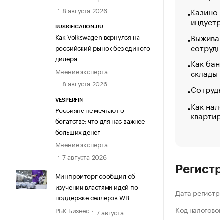
8 августа 2026
Казино
индуст
RUSSIFICATION.RU
Выжива
Как Volkswagen вернулся на
сотруд
российский рынок без единого
дилера
Как бан
Мнение эксперта
склады
8 августа 2026
Сотрудн
VESPERFIN
Как нал
Россияне не мечтают о
кварти
богатстве: что для нас важнее
больших денег
Мнение эксперта
7 августа 2026
Регист
Минпромторг сообщил об
изучении властями идей по
Дата регистр
поддержке селлеров WB
Код налогово
РБК Бизнес
7 августа