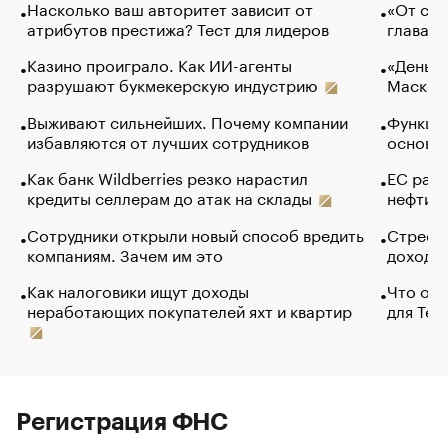
Насколько ваш авторитет зависит от
«От спо
атрибутов престижа? Тест для лидеров
глава к
Казино проиграло. Как ИИ-агенты
«Деньги
разрушают букмекерскую индустрию
Маск в 
Выживают сильнейших. Почему компании
Функции
избавляются от лучших сотрудников
основ э
Как банк Wildberries резко нарастил
ЕС раз
кредиты селлерам до атак на склады
нефти —
Сотрудники открыли новый способ вредить
Стресс 
компаниям. Зачем им это
доходов
Как налоговики ищут доходы
Что обв
неработающих покупателей яхт и квартир
для Tel
Регистрация ФНС