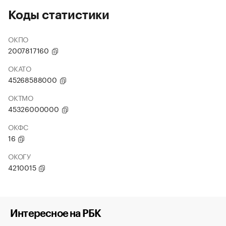
Коды статистики
ОКПО
2007817160
ОКАТО
45268588000
ОКТМО
45326000000
ОКФС
16
ОКОГУ
4210015
Интересное на РБК