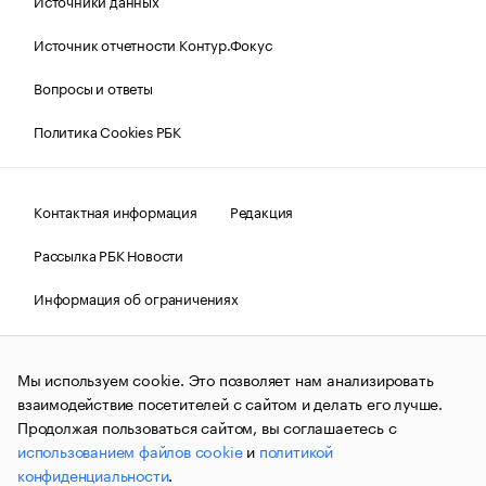
Источники данных
Источник отчетности Контур.Фокус
Вопросы и ответы
Политика Cookies РБК
Контактная информация
Редакция
Рассылка РБК Новости
Информация об ограничениях
Правовая информация
О соблюдении авторских прав
Мы используем cookie. Это позволяет нам анализировать
© АО «РОСБИЗНЕСКОНСАЛТИНГ»,
1995–2026.
Сообщения
и материалы информационного агентства «РБК»
взаимодействие посетителей с сайтом и делать его лучше.
(зарегистрировано Федеральной службой по надзору в сфере
Продолжая пользоваться сайтом, вы соглашаетесь с
связи, информационных технологий и массовых
использованием файлов cookie
и
политикой
коммуникаций (Роскомнадзор) 09.12.2015 за номером ИА
№ФС77-63848) сопровождаются пометкой «РБК». Отдельные
конфиденциальности
.
публикации могут содержать информацию,