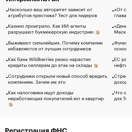
Насколько ваш авторитет зависит от
«От спо
атрибутов престижа? Тест для лидеров
глава к
Казино проиграло. Как ИИ-агенты
«Деньги
разрушают букмекерскую индустрию
Маск в 
Выживают сильнейших. Почему компании
Функции
избавляются от лучших сотрудников
основ э
Как банк Wildberries резко нарастил
ЕС раз
кредиты селлерам до атак на склады
нефти —
Сотрудники открыли новый способ вредить
Стресс 
компаниям. Зачем им это
доходов
Как налоговики ищут доходы
Что обв
неработающих покупателей яхт и квартир
для Tel
Регистрация ФНС