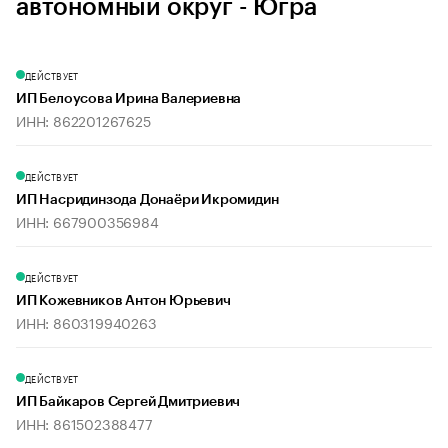
автономный округ - Югра
ДЕЙСТВУЕТ
ИП Белоусова Ирина Валериевна
ИНН: 862201267625
ДЕЙСТВУЕТ
ИП Насридинзода Донаёри Икромидин
ИНН: 667900356984
ДЕЙСТВУЕТ
ИП Кожевников Антон Юрьевич
ИНН: 860319940263
ДЕЙСТВУЕТ
ИП Байкаров Сергей Дмитриевич
ИНН: 861502388477