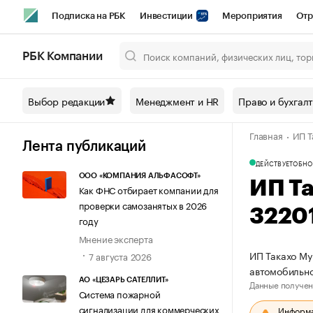
Подписка на РБК
Инвестиции
Мероприятия
Отр
Спорт
Школа управления РБК
РБК Образование
РБ
РБК Компании
Город
Стиль
Крипто
РБК Бизнес-среда
Дискусси
Выбор редакции
Менеджмент и HR
Право и бухгал
Спецпроекты СПб
Конференции СПб
Спецпроекты
Главная
ИП Т
Технологии и медиа
Финансы
Рынок наличной валют
Лента публикаций
ДЕЙСТВУЕТ
ОБНО
ООО «КОМПАНИЯ АЛЬФАСОФТ»
ИП Т
Как ФНС отбирает компании для
проверки самозанятых в 2026
3220
году
Мнение эксперта
ИП Такахо Му
7 августа 2026
автомобильно
АО «ЦЕЗАРЬ САТЕЛЛИТ»
Данные получен
Система пожарной
сигнализации для коммерческих
Информац