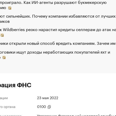
 проиграло. Как ИИ-агенты разрушают букмекерскую
рию
ют сильнейших. Почему компании избавляются от лучших
ников
к Wildberries резко нарастил кредиты селлерам до атак н
ики открыли новый способ вредить компаниям. Зачем им
оговики ищут доходы неработающих покупателей яхт и
р
рация ФНС
ации
23 мая 2022
го органа
0100
 налогового
Управление Федеральной налоговой службы 