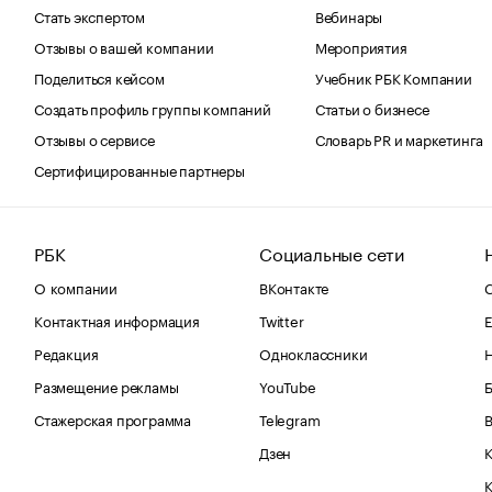
Стать экспертом
Вебинары
Отзывы о вашей компании
Мероприятия
Поделиться кейсом
Учебник РБК Компании
Создать профиль группы компаний
Статьи о бизнесе
Отзывы о сервисе
Словарь PR и маркетинга
Сертифицированные партнеры
РБК
Социальные сети
О компании
ВКонтакте
С
Контактная информация
Twitter
Е
Редакция
Одноклассники
Размещение рекламы
YouTube
Стажерская программа
Telegram
В
Дзен
К