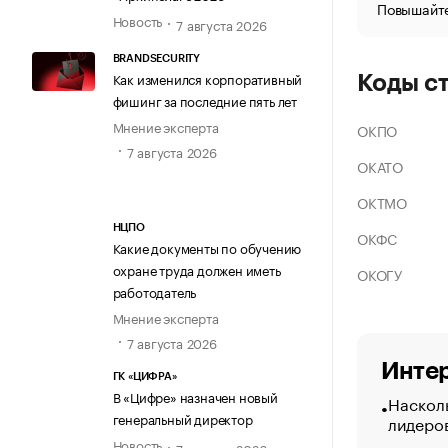
Повышайте
Новость
7 августа 2026
BRANDSECURITY
Как изменился корпоративный
Коды с
фишинг за последние пять лет
Мнение эксперта
ОКПО
7 августа 2026
ОКАТО
ОКТМО
НЦПО
ОКФС
Какие документы по обучению
охране труда должен иметь
ОКОГУ
работодатель
Мнение эксперта
7 августа 2026
Интер
ГК «ЦИФРА»
В «Цифре» назначен новый
Насколь
генеральный директор
лидеро
Новость
7 августа 2026