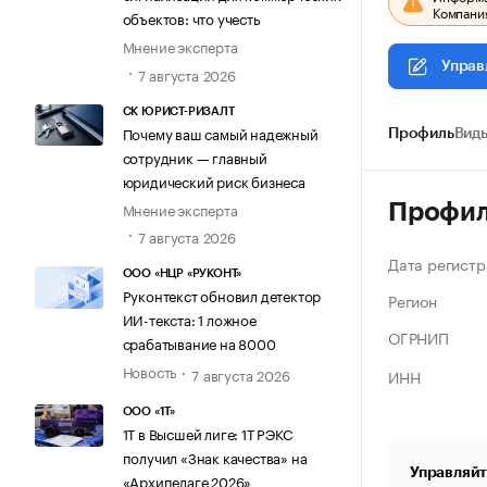
Компания
объектов: что учесть
Мнение эксперта
Управ
7 августа 2026
СК ЮРИСТ-РИЗАЛТ
Почему ваш самый надежный
Профиль
Виды
сотрудник — главный
юридический риск бизнеса
Мнение эксперта
Профи
7 августа 2026
Дата регистр
ООО «НЦР «РУКОНТ»
Руконтекст обновил детектор
Регион
ИИ-текста: 1 ложное
ОГРНИП
срабатывание на 8000
Новость
7 августа 2026
ИНН
ООО «1Т»
1Т в Высшей лиге: 1Т РЭКС
получил «Знак качества» на
Управляйт
«Архипелаге 2026»