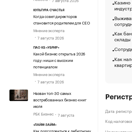
Казино
индуст
КУЛЬТУРА СЧАСТЬЯ
Когда совет директоров
Выжива
становится родителем для CEO
сотруд
Мнение эксперта
Как бан
7 августа 2026
склады
Сотрудн
ПАО КБ «УБРИР»
Какой бизнес открыть в 2026
Как нал
году: ниши с высоким
кварти
потенциалом
Мнение эксперта
7 августа 2026
Назван топ-30 самых
Регист
востребованных бизнес-книг
июля
Дата регистр
РБК Бизнес
7 августа
Код налогово
«ЛАЙМ-ЗАЙМ»
Как подготовиться к дебютному
Наименование