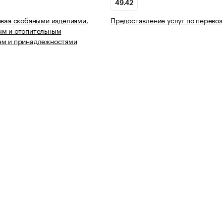
49.42
овая скобяными изделиями,
Предоставление услуг по перево
ым и отопительным
ем и принадлежностями