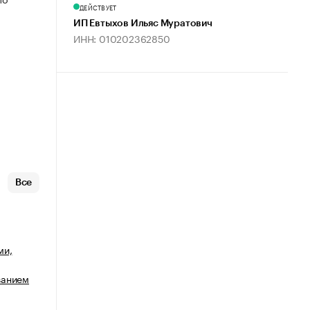
ДЕЙСТВУЕТ
ИП Евтыхов Ильяс Муратович
.
ИНН: 010202362850
Все
ми,
ванием