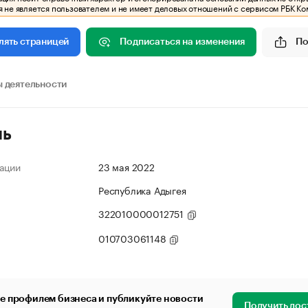
 не является пользователем и не имеет деловых отношений с сервисом РБК Ко
Подписаться на изменения
По
лять страницей
 деятельности
ль
ации
23 мая 2022
Республика Адыгея
322010000012751
010703061148
е профилем бизнеса и публикуйте новости
Получить дос