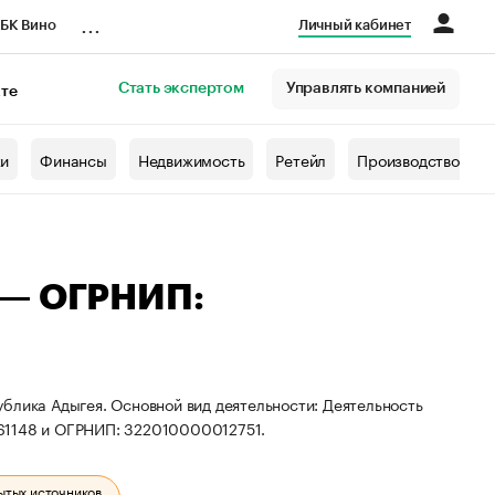
...
БК Вино
Личный кабинет
Стать экспертом
Управлять компанией
кте
азета
жи
Финансы
Недвижимость
Ретейл
Производство
 — ОГРНИП:
блика Адыгея. Основной вид деятельности: Деятельность
061148 и ОГРНИП: 322010000012751.
ытых источников.