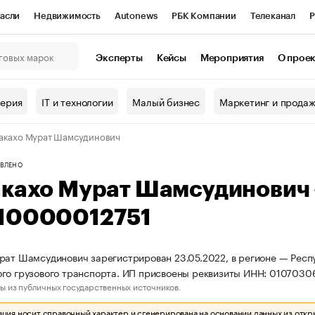
асли
Недвижимость
Autonews
РБК Компании
Телеканал
Р
К Курсы
РБК Life
Тренды
Визионеры
Национальные проекты
Эксперты
Кейсы
Мероприятия
О прое
онный клуб
Исследования
Кредитные рейтинги
Франшизы
Г
терия
IT и технологии
Малый бизнес
Маркетинг и прода
Проверка контрагентов
Политика
Экономика
Бизнес
акахо Мурат Шамсудинович
ы
ВЛЕНО
акахо Мурат Шамсудинович
10000012751
рат Шамсудинович зарегистрирован 23.05.2022, в регионе — Респу
го грузового транспорта. ИП присвоены реквизиты ИНН: 010703
ы из публичных государственных источников.
ия носит справочный характер и сгенерирована на основании данных из откр