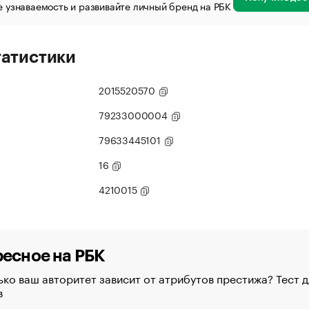
 узнаваемость и развивайте личный бренд на РБК
татистики
2015520570
79233000004
79633445101
16
4210015
есное на РБК
ко ваш авторитет зависит от атрибутов престижа? Тест д
в