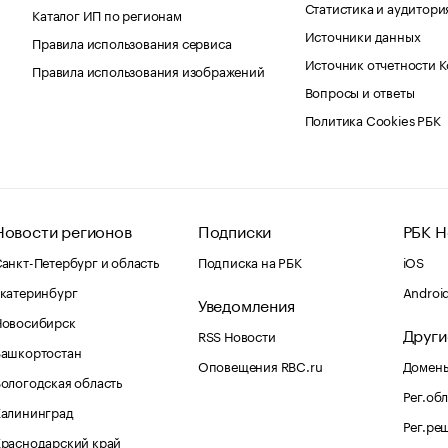
Статистика и аудитори
Каталог ИП по регионам
Источники данных
Правила использования сервиса
Источник отчетности 
Правила использования изображений
Вопросы и ответы
Политика Cookies РБК
Новости регионов
Подписки
РБК Н
анкт-Петербург и область
Подписка на РБК
iOS
катеринбург
Androi
Уведомления
Новосибирск
Други
RSS Новости
Башкортостан
Оповещения RBC.ru
Домены
ологодская область
Рег.об
Калининград
Рег.ре
раснодарский край