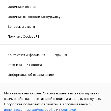
Источники данных
Источник отчетности Контур.Фокус
Вопросы и ответы
Политика Cookies РБК
Контактная информация
Редакция
Рассылка РБК Новости
Информация об ограничениях
Правовая информация
О соблюдении авторских прав
Мы используем cookie. Это позволяет нам анализировать
© АО «РОСБИЗНЕСКОНСАЛТИНГ»,
1995–2026.
Сообщения
и материалы информационного агентства «РБК»
взаимодействие посетителей с сайтом и делать его лучше.
(зарегистрировано Федеральной службой по надзору в сфере
Продолжая пользоваться сайтом, вы соглашаетесь с
связи, информационных технологий и массовых
использованием файлов cookie
и
политикой
коммуникаций (Роскомнадзор) 09.12.2015 за номером ИА