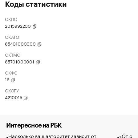
Коды статистики
ОКПО
2015992200
ОКАТО
85401000000
ОКТМО
85701000001
ОКФС
16
ОКОГУ
4210015
Интересное на РБК
Насколько ваш авторитет зависит от
«От спо