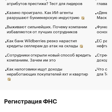
атрибутов престижа? Тест для лидеров
глава к
Казино проиграло. Как ИИ-агенты
«Деньги
разрушают букмекерскую индустрию
Маск в 
Выживают сильнейших. Почему компании
Функции
избавляются от лучших сотрудников
основ э
Как банк Wildberries резко нарастил
ЕС раз
кредиты селлерам до атак на склады
нефти —
Сотрудники открыли новый способ вредить
Стресс 
компаниям. Зачем им это
доходов
Как налоговики ищут доходы
Что обв
неработающих покупателей яхт и квартир
для Tel
Регистрация ФНС