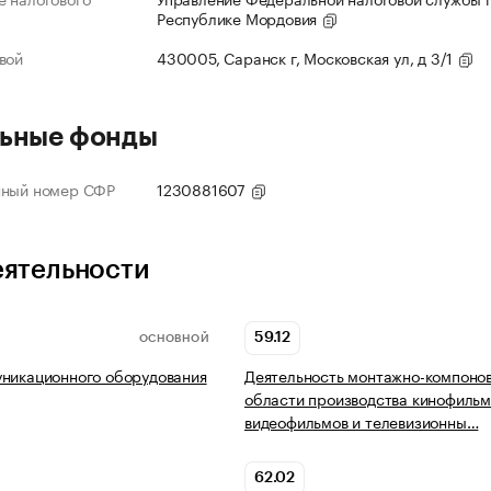
Республике Мордовия
вой
430005, Саранск г, Московская ул, д 3/1
ьные фонды
нный номер СФР
1230881607
еятельности
59.12
ОСНОВНОЙ
никационного оборудования
Деятельность монтажно-компонов
области производства кинофильм
видеофильмов и телевизионны…
62.02