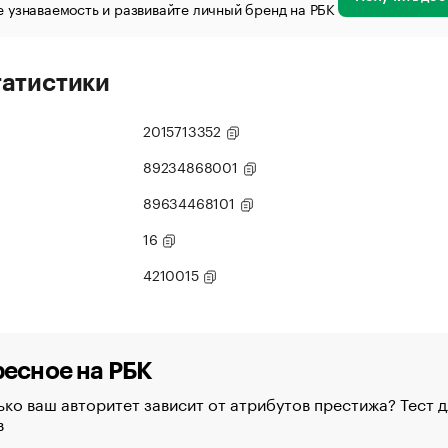
 узнаваемость и развивайте личный бренд на РБК
татистики
2015713352
89234868001
89634468101
16
4210015
есное на РБК
ко ваш авторитет зависит от атрибутов престижа? Тест д
в