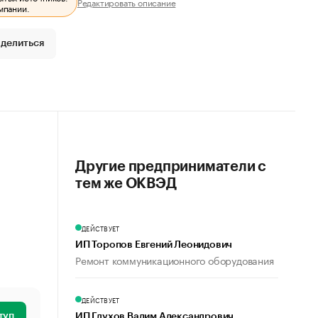
Редактировать описание
мпании.
делиться
Другие предприниматели с
тем же ОКВЭД
ДЕЙСТВУЕТ
ИП Торопов Евгений Леонидович
Ремонт коммуникационного оборудования
ДЕЙСТВУЕТ
туп
ИП Глухов Вадим Александрович