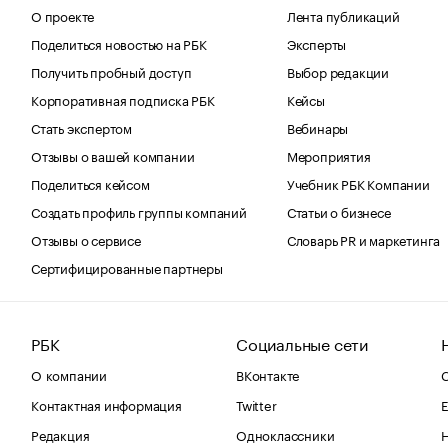
О проекте
Лента публикаций
Поделиться новостью на РБК
Эксперты
Получить пробный доступ
Выбор редакции
Корпоративная подписка РБК
Кейсы
Стать экспертом
Вебинары
Отзывы о вашей компании
Мероприятия
Поделиться кейсом
Учебник РБК Компании
Создать профиль группы компаний
Статьи о бизнесе
Отзывы о сервисе
Словарь PR и маркетинга
Сертифицированные партнеры
РБК
Социальные сети
О компании
ВКонтакте
С
Контактная информация
Twitter
Е
Редакция
Одноклассники