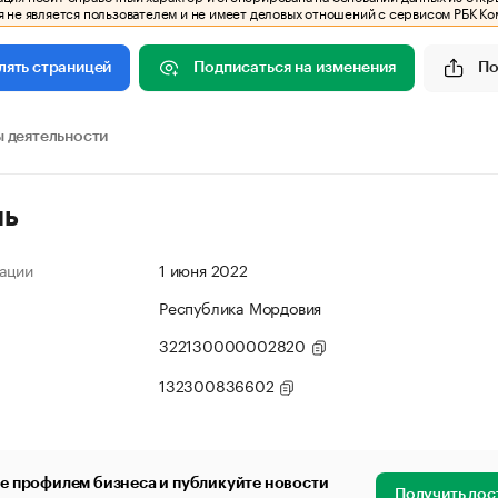
 не является пользователем и не имеет деловых отношений с сервисом РБК Ко
Подписаться на изменения
По
лять страницей
 деятельности
ль
ации
1 июня 2022
Республика Мордовия
322130000002820
132300836602
е профилем бизнеса и публикуйте новости
Получить дос