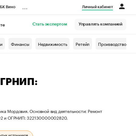
...
БК Вино
Личный кабинет
Стать экспертом
Управлять компанией
кте
азета
жи
Финансы
Недвижимость
Ретейл
Производство
ОГРНИП:
ика Мордовия. Основной вид деятельности: Ремонт
02 и ОГРНИП: 322130000002820.
ытых источников.