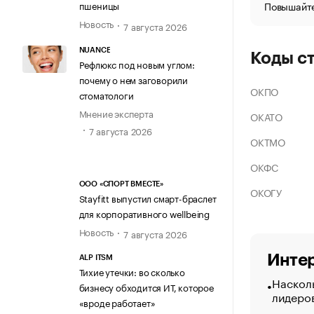
Повышайте
пшеницы
Новость
7 августа 2026
NUANCE
Коды с
Рефлюкс под новым углом:
почему о нем заговорили
ОКПО
стоматологи
Мнение эксперта
ОКАТО
7 августа 2026
ОКТМО
ОКФС
ООО «СПОРТ ВМЕСТЕ»
ОКОГУ
Stayfitt выпустил смарт-браслет
для корпоративного wellbeing
Новость
7 августа 2026
Интер
ALP ITSM
Тихие утечки: во сколько
Насколь
бизнесу обходится ИТ, которое
лидеро
«вроде работает»