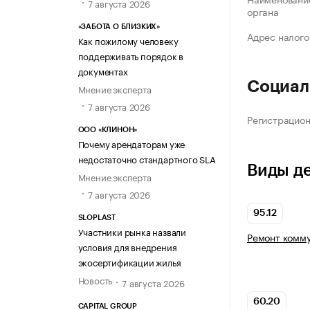
7 августа 2026
органа
«ЗАБОТА О БЛИЗКИХ»
Адрес налого
Как пожилому человеку
поддерживать порядок в
документах
Социал
Мнение эксперта
7 августа 2026
Регистрацио
ООО «КЛИНОН»
Почему арендаторам уже
недостаточно стандартного SLA
Виды д
Мнение эксперта
7 августа 2026
95.12
SLOPLAST
Участники рынка назвали
Ремонт комму
условия для внедрения
экосертификации жилья
Новость
7 августа 2026
60.20
CAPITAL GROUP