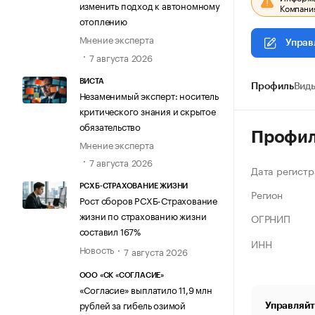
изменить подход к автономному
Компания
отоплению
Мнение эксперта
Управ
7 августа 2026
ВИСТА
Профиль
Виды
Незаменимый эксперт: носитель
критического знания и скрытое
обязательство
Профи
Мнение эксперта
7 августа 2026
Дата регистр
РСХБ-СТРАХОВАНИЕ ЖИЗНИ
Регион
Рост сборов РСХБ-Страхование
жизни по страхованию жизни
ОГРНИП
составил 167%
ИНН
Новость
7 августа 2026
ООО «СК «СОГЛАСИЕ»
«Согласие» выплатило 11,9 млн
рублей за гибель озимой
Управляйт