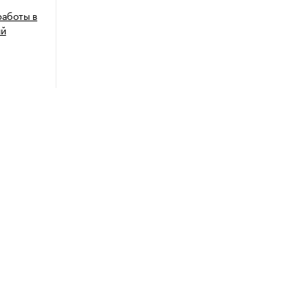
работы в
ий