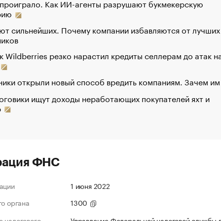
 проиграло. Как ИИ-агенты разрушают букмекерскую
рию
ют сильнейших. Почему компании избавляются от лучших
ников
к Wildberries резко нарастил кредиты селлерам до атак н
ики открыли новый способ вредить компаниям. Зачем им
оговики ищут доходы неработающих покупателей яхт и
р
рация ФНС
ации
1 июня 2022
го органа
1300
 налогового
Управление Федеральной налоговой службы 