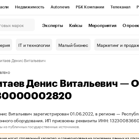
асли
Недвижимость
Autonews
РБК Компании
Телеканал
Р
К Курсы
РБК Life
Тренды
Визионеры
Национальные проекты
Эксперты
Кейсы
Мероприятия
О прое
онный клуб
Исследования
Кредитные рейтинги
Франшизы
Г
терия
IT и технологии
Малый бизнес
Маркетинг и прода
Проверка контрагентов
Политика
Экономика
Бизнес
итаев Денис Витальевич
ы
ВЛЕНО
итаев Денис Витальевич — 
30000002820
нис Витальевич зарегистрирован 01.06.2022, в регионе — Республ
онного оборудования. ИП присвоены реквизиты ИНН: 1323008366
ы из публичных государственных источников.
ия носит справочный характер и сгенерирована на основании данных из откр