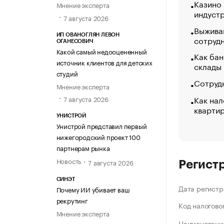
Казино
Мнение эксперта
индуст
7 августа 2026
Выжива
ИП ОВАНОГЛЯН ЛЕВОН
сотруд
ОГАНЕСОВИЧ
Какой самый недооцененный
Как бан
источник клиентов для детских
склады
студий
Сотрудн
Мнение эксперта
Как нал
7 августа 2026
кварти
УНИСТРОЙ
Унистрой представил первый
нижегородский проект 100
партнерам рынка
Новость
7 августа 2026
Регист
СИНЭТ
Дата регистр
Почему ИИ убивает ваш
рекрутинг
Код налогово
Мнение эксперта
Наименование