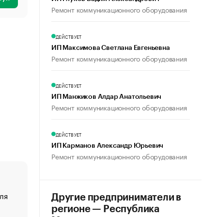
Ремонт коммуникационного оборудования
ДЕЙСТВУЕТ
ИП Максимова Светлана Евгеньевна
Ремонт коммуникационного оборудования
ДЕЙСТВУЕТ
ИП Манжиков Алдар Анатольевич
Ремонт коммуникационного оборудования
ДЕЙСТВУЕТ
ИП Карманов Александр Юрьевич
Ремонт коммуникационного оборудования
ля
«От спорта тело стареет иначе». Как живет глава ко
Другие предприниматели в
создавшей GTA
регионе — Республика