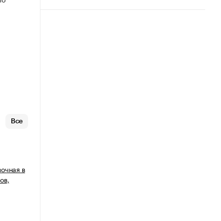
Все
очная в
ов,