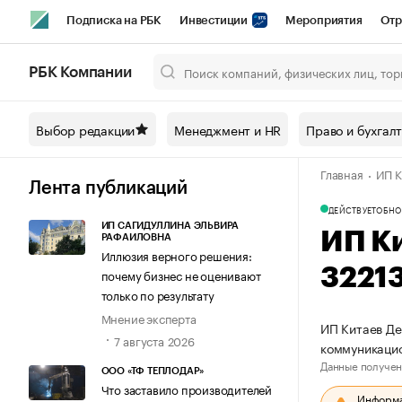
Подписка на РБК
Инвестиции
Мероприятия
Отр
Спорт
Школа управления РБК
РБК Образование
РБ
РБК Компании
Город
Стиль
Крипто
РБК Бизнес-среда
Дискусси
Выбор редакции
Менеджмент и HR
Право и бухгал
Спецпроекты СПб
Конференции СПб
Спецпроекты
Главная
ИП К
Технологии и медиа
Финансы
Рынок наличной валют
Лента публикаций
ДЕЙСТВУЕТ
ОБНО
ИП САГИДУЛЛИНА ЭЛЬВИРА
ИП К
РАФАИЛОВНА
Иллюзия верного решения:
3221
почему бизнес не оценивают
только по результату
Мнение эксперта
ИП Китаев Де
7 августа 2026
коммуникаци
Данные получен
ООО «ТФ ТЕПЛОДАР»
Что заставило производителей
Информац