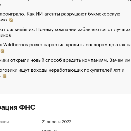
в
 проиграло. Как ИИ-агенты разрушают букмекерскую
рию
ют сильнейших. Почему компании избавляются от лучших
ников
к Wildberries резко нарастил кредиты селлерам до атак н
ики открыли новый способ вредить компаниям. Зачем им
оговики ищут доходы неработающих покупателей яхт и
р
рация ФНС
ации
21 апреля 2022