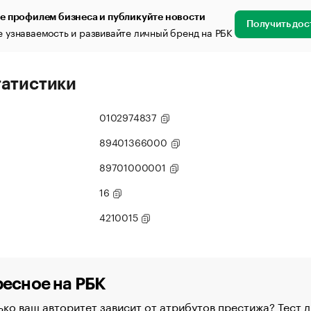
е профилем бизнеса и публикуйте новости
Получить дос
 узнаваемость и развивайте личный бренд на РБК
татистики
0102974837
89401366000
89701000001
16
4210015
есное на РБК
ко ваш авторитет зависит от атрибутов престижа? Тест д