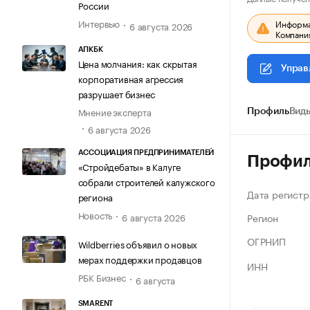
России
Интервью
Информац
6 августа 2026
Компания
АПКБК
Цена молчания: как скрытая
Управ
корпоративная агрессия
разрушает бизнес
Мнение эксперта
Профиль
Виды
6 августа 2026
АССОЦИАЦИЯ ПРЕДПРИНИМАТЕЛЕЙ
Профи
«Стройдебаты» в Калуге
собрали строителей калужского
Дата регистр
региона
Новость
Регион
6 августа 2026
ОГРНИП
Wildberries объявил о новых
мерах поддержки продавцов
ИНН
РБК Бизнес
6 августа
SMARENT