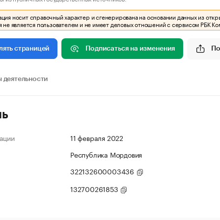
ия носит справочный характер и сгенерирована на основании данных из откр
 не является пользователем и не имеет деловых отношений с сервисом РБК Ко
Подписаться на изменения
По
лять страницей
 деятельности
ль
ации
11 февраля 2022
Республика Мордовия
322132600003436
132700261853