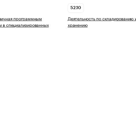
52.10
зничная программным
Деятельность по складированию 
м в специализированных
хранению