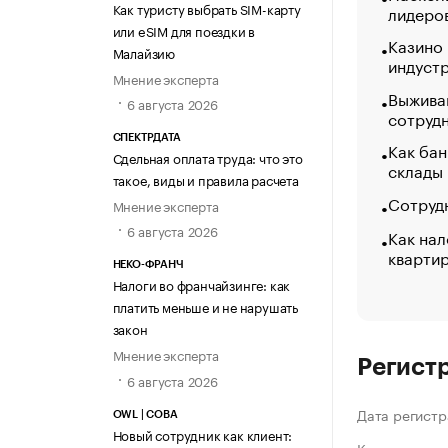
Как туристу выбрать SIM-карту
лидеро
или eSIM для поездки в
Казино
Малайзию
индуст
Мнение эксперта
Выжива
6 августа 2026
сотруд
СПЕКТРДАТА
Как бан
Сдельная оплата труда: что это
склады
такое, виды и правила расчета
Сотрудн
Мнение эксперта
6 августа 2026
Как нал
кварти
НЕКО-ФРАНЧ
Налоги во франчайзинге: как
платить меньше и не нарушать
закон
Мнение эксперта
Регист
6 августа 2026
Дата регистр
OWL | СОВА
Новый сотрудник как клиент: