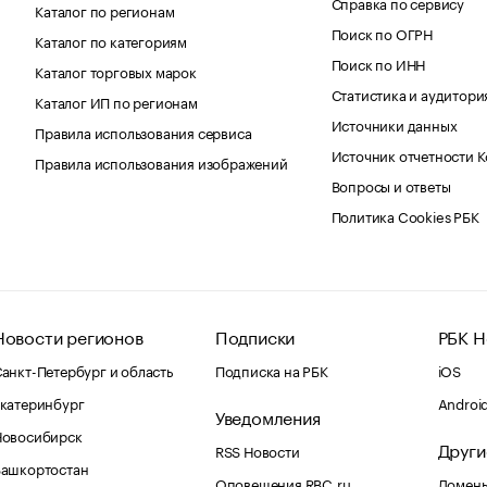
Справка по сервису
Каталог по регионам
Поиск по ОГРН
Каталог по категориям
Поиск по ИНН
Каталог торговых марок
Статистика и аудитори
Каталог ИП по регионам
Источники данных
Правила использования сервиса
Источник отчетности 
Правила использования изображений
Вопросы и ответы
Политика Cookies РБК
Новости регионов
Подписки
РБК Н
анкт-Петербург и область
Подписка на РБК
iOS
катеринбург
Androi
Уведомления
Новосибирск
Други
RSS Новости
Башкортостан
Оповещения RBC.ru
Домены