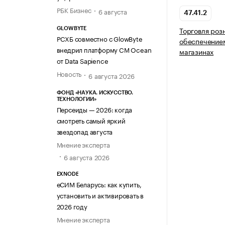
РБК Бизнес
6 августа
47.41.2
Торговля ро
GLOWBYTE
РСХБ совместно с GlowByte
обеспечение
внедрил платформу CM Ocean
магазинах
от Data Sapience
Новость
6 августа 2026
ФОНД «НАУКА. ИСКУССТВО.
ТЕХНОЛОГИИ»
Персеиды — 2026: когда
смотреть самый яркий
звездопад августа
Мнение эксперта
6 августа 2026
EXNODE
еСИМ Беларусь: как купить,
установить и активировать в
2026 году
Мнение эксперта