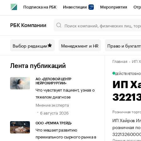
Подписка на РБК
Инвестиции
Мероприятия
Отр
Спорт
Школа управления РБК
РБК Образование
РБ
РБК Компании
Город
Стиль
Крипто
РБК Бизнес-среда
Дискусси
Выбор редакции
Менеджмент и HR
Право и бухгал
Спецпроекты СПб
Конференции СПб
Спецпроекты
Главная
ИП Х
Технологии и медиа
Финансы
Рынок наличной валют
Лента публикаций
ДЕЙСТВУЕТ
ОБНО
АО «ДЕЛОВОЙ ЦЕНТР
ИП Х
НЕЙРОХИРУРГИИ»
Что чувствует пациент, узнав о
3221
тяжелом диагнозе
Мнение эксперта
Розничная торг
6 августа 2026
ИП Хайров Ил
ООО «РЕММА ТРЕЙД»
розничная по
Что мешает развитию
3221326000
премиального сырного рынка в
Данные получен