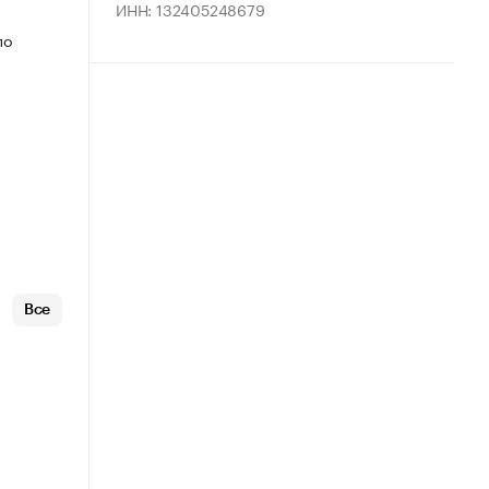
ИНН: 132405248679
по
Все