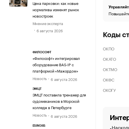
Цена парковки: как новые
Управляйт
нормативы изменят рынок
Повышайте
новостроек
Мнение эксперта
6 августа 2026
Коды с
ОКПО
ФИЛОСОФТ
«Философт» интегрировал
ОКАТО
оборудование BAS-IP с
ОКТМО
платформой «Мажордом»
Новость
6 августа 2026
ОКФС
ОКОГУ
ЭМЦТ
ЭМЦТ поставила тренажер для
судомехаников в Морской
колледж в Петербурге
Новость
6 августа 2026
Интер
Насколь
ESIM365