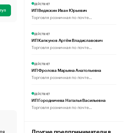
ДЕЙСТВУЕТ
туп
ИП Ведяскин Иван Юрьевич
Торговля розничная по почте...
ДЕЙСТВУЕТ
ИП Капкунов Артём Владиславович
Торговля розничная по почте...
ДЕЙСТВУЕТ
ИП Фролова Марьяна Анатольевна
Торговля розничная по почте...
ДЕЙСТВУЕТ
ИП Городничева Наталья Васильевна
Торговля розничная по почте...
ля
«От спорта тело стареет иначе». Как живет глава ко
Другие предприниматели в