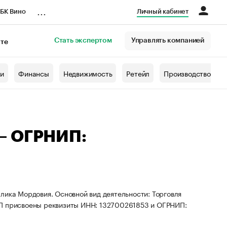
...
БК Вино
Личный кабинет
Стать экспертом
Управлять компанией
кте
азета
жи
Финансы
Недвижимость
Ретейл
Производство
— ОГРНИП:
лика Мордовия. Основной вид деятельности: Торговля
ИП присвоены реквизиты ИНН: 132700261853 и ОГРНИП: