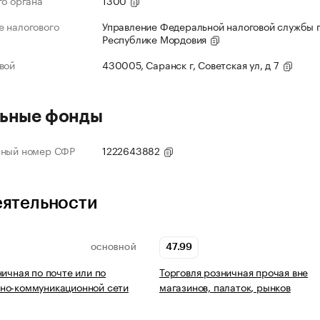
го органа
1300
 налогового
Управление Федеральной налоговой службы 
Республике Мордовия
вой
430005, Саранск г, Советская ул, д 7
ьные фонды
нный номер СФР
1222643882
еятельности
47.99
ОСНОВНОЙ
ничная по почте или по
Торговля розничная прочая вне
но-коммуникационной сети
магазинов, палаток, рынков