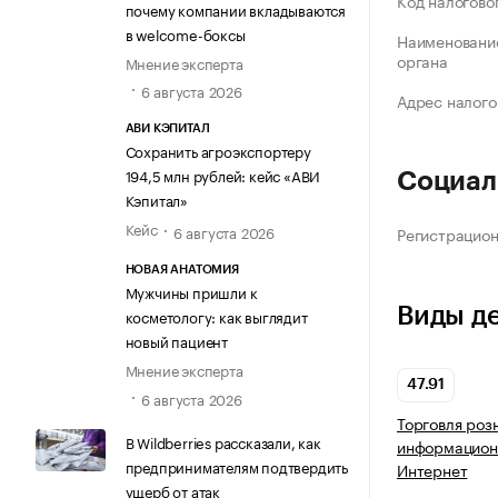
Код налогово
почему компании вкладываются
в welcome-боксы
Наименование
органа
Мнение эксперта
6 августа 2026
Адрес налого
АВИ КЭПИТАЛ
Сохранить агроэкспортеру
194,5 млн рублей: кейс «АВИ
Социал
Кэпитал»
Кейс
6 августа 2026
Регистрацио
НОВАЯ АНАТОМИЯ
Мужчины пришли к
Виды д
косметологу: как выглядит
новый пациент
Мнение эксперта
47.91
6 августа 2026
Торговля роз
В Wildberries рассказали, как
информацион
предпринимателям подтвердить
Интернет
ущерб от атак