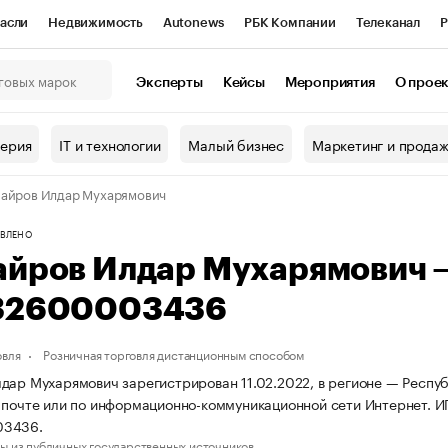
асли
Недвижимость
Autonews
РБК Компании
Телеканал
Р
К Курсы
РБК Life
Тренды
Визионеры
Национальные проекты
Эксперты
Кейсы
Мероприятия
О прое
онный клуб
Исследования
Кредитные рейтинги
Франшизы
Г
терия
IT и технологии
Малый бизнес
Маркетинг и прода
Проверка контрагентов
Политика
Экономика
Бизнес
айров Илдар Мухарямович
ы
ВЛЕНО
айров Илдар Мухарямович 
32600003436
овля
Розничная торговля дистанционным способом
дар Мухарямович зарегистрирован 11.02.2022, в регионе — Респуб
 почте или по информационно-коммуникационной сети Интернет. 
03436.
ы из публичных государственных источников.