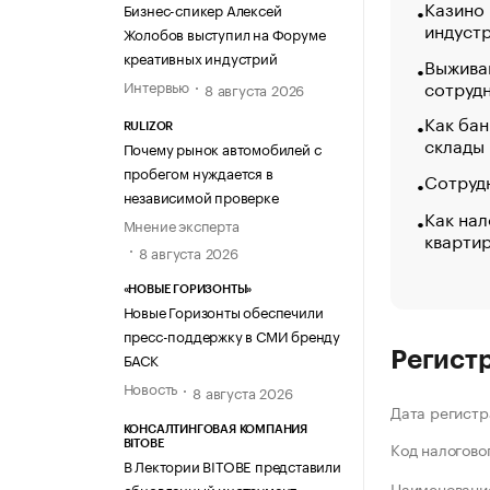
Казино
Бизнес-спикер Алексей
индуст
Жолобов выступил на Форуме
креативных индустрий
Выжива
сотруд
Интервью
8 августа 2026
Как бан
RULIZOR
склады
Почему рынок автомобилей с
пробегом нуждается в
Сотрудн
независимой проверке
Как нал
Мнение эксперта
кварти
8 августа 2026
«НОВЫЕ ГОРИЗОНТЫ»
Новые Горизонты обеспечили
пресс-поддержку в СМИ бренду
Регист
БАСК
Новость
8 августа 2026
Дата регистр
КОНСАЛТИНГОВАЯ КОМПАНИЯ
Код налогово
BITOBE
В Лектории BITOBE представили
Наименование
обновленный инструмент