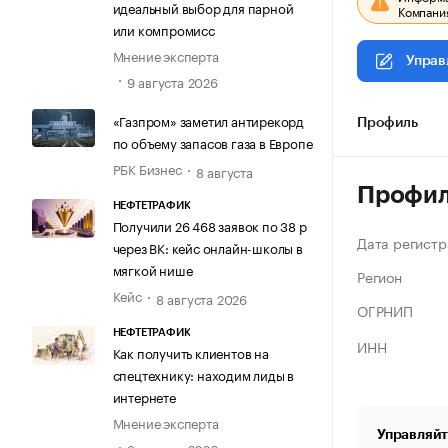
идеальный выбор для парной
Компания
или компромисс
Мнение эксперта
Управ
9 августа 2026
«Газпром» заметил антирекорд
Профиль
по объему запасов газа в Европе
РБК Бизнес
8 августа
Профи
НЕФТЕТРАФИК
Получили 26 468 заявок по 38 р
Дата регистр
через ВК: кейс онлайн-школы в
мягкой нише
Регион
Кейс
8 августа 2026
ОГРНИП
НЕФТЕТРАФИК
ИНН
Как получить клиентов на
спецтехнику: находим лиды в
интернете
Мнение эксперта
Управляйт
8 августа 2026