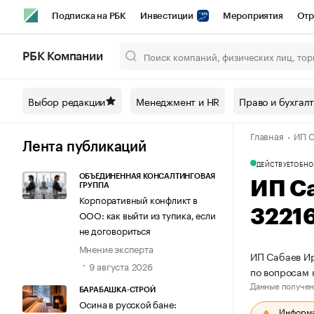
Подписка на РБК
Инвестиции
Мероприятия
Отр
Спорт
Школа управления РБК
РБК Образование
РБ
РБК Компании
Город
Стиль
Крипто
РБК Бизнес-среда
Дискусси
Выбор редакции
Менеджмент и HR
Право и бухгал
Спецпроекты СПб
Конференции СПб
Спецпроекты
Главная
ИП С
Технологии и медиа
Финансы
Рынок наличной валют
Лента публикаций
ДЕЙСТВУЕТ
ОБНО
ОБЪЕДИНЕННАЯ КОНСАЛТИНГОВАЯ
ИП С
ГРУППА
Корпоративный конфликт в
3221
ООО: как выйти из тупика, если
не договориться
Мнение эксперта
ИП Сабаев Ир
9 августа 2026
по вопросам 
Данные получен
БАРАБАШКА-СТРОЙ
Осина в русской бане:
Информац