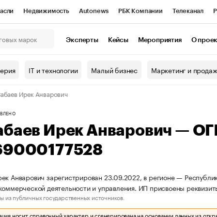
асли
Недвижимость
Autonews
РБК Компании
Телеканал
Р
К Курсы
РБК Life
Тренды
Визионеры
Национальные проекты
Эксперты
Кейсы
Мероприятия
О прое
онный клуб
Исследования
Кредитные рейтинги
Франшизы
Г
терия
IT и технологии
Малый бизнес
Маркетинг и прода
Проверка контрагентов
Политика
Экономика
Бизнес
абаев Ирек Анварович
ы
ВЛЕНО
абаев Ирек Анварович — О
69000177528
ек Анварович зарегистрирован 23.09.2022, в регионе — Республик
коммерческой деятельности и управления. ИП присвоены реквиз
ы из публичных государственных источников.
ия носит справочный характер и сгенерирована на основании данных из откр