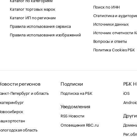
Поиск по ИНН
Каталог торговых марок
Статистика и аудитори
Каталог ИП по регионам
Источники данных
Правила использования сервиса
Источник отчетности 
Правила использования изображений
Вопросы и ответы
Политика Cookies РБК
Новости регионов
Подписки
РБК Н
анкт-Петербург и область
Подписка на РБК
iOS
катеринбург
Androi
Уведомления
Новосибирск
Други
RSS Новости
Башкортостан
Оповещения RBC.ru
Домены
ологодская область
Рег.об