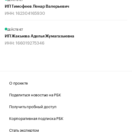
ИП Тимофеев Ленар Валерьевич
ИНН: 162304165930
ДЕЙСТВУЕТ
ИП Жакыева Аделья Жумагазыевна
ИНН: 166019275346
О проекте
Поделиться новостью на РБК
Получить пробный доступ
Корпоративная подписка РБК
Стать экспертом