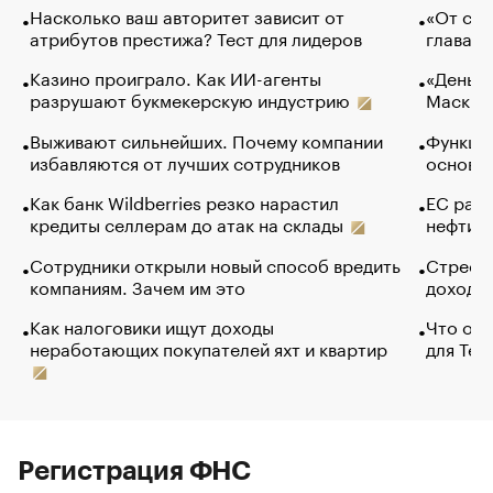
Насколько ваш авторитет зависит от
«От спо
атрибутов престижа? Тест для лидеров
глава к
Казино проиграло. Как ИИ-агенты
«Деньги
разрушают букмекерскую индустрию
Маск в 
Выживают сильнейших. Почему компании
Функции
избавляются от лучших сотрудников
основ э
Как банк Wildberries резко нарастил
ЕС раз
кредиты селлерам до атак на склады
нефти —
Сотрудники открыли новый способ вредить
Стресс 
компаниям. Зачем им это
доходов
Как налоговики ищут доходы
Что обв
неработающих покупателей яхт и квартир
для Tel
Регистрация ФНС