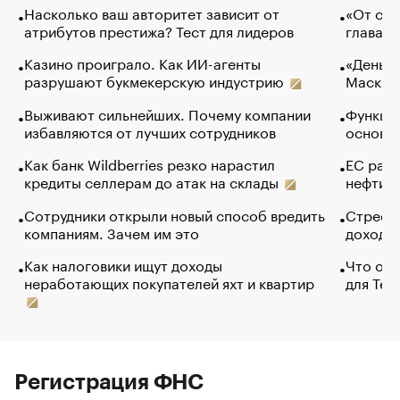
Насколько ваш авторитет зависит от
«От спо
атрибутов престижа? Тест для лидеров
глава к
Казино проиграло. Как ИИ-агенты
«Деньги
разрушают букмекерскую индустрию
Маск в 
Выживают сильнейших. Почему компании
Функции
избавляются от лучших сотрудников
основ э
Как банк Wildberries резко нарастил
ЕС раз
кредиты селлерам до атак на склады
нефти —
Сотрудники открыли новый способ вредить
Стресс 
компаниям. Зачем им это
доходов
Как налоговики ищут доходы
Что обв
неработающих покупателей яхт и квартир
для Tel
Регистрация ФНС