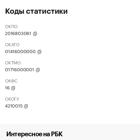
Коды статистики
ОКПО
2016803061
ОКАТО
01416000000
ОКТМО
01716000001
ОКФС
16
ОКОГУ
4210015
Интересное на РБК