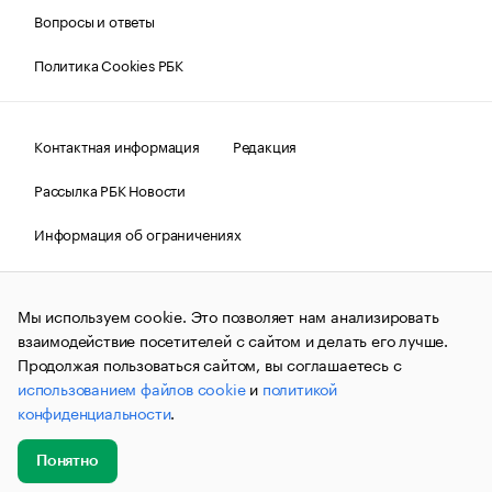
Вопросы и ответы
Политика Cookies РБК
Контактная информация
Редакция
Рассылка РБК Новости
Информация об ограничениях
Правовая информация
О соблюдении авторских прав
Мы используем cookie. Это позволяет нам анализировать
© АО «РОСБИЗНЕСКОНСАЛТИНГ»,
1995–2026.
Сообщения
и материалы информационного агентства «РБК»
взаимодействие посетителей с сайтом и делать его лучше.
(зарегистрировано Федеральной службой по надзору в сфере
Продолжая пользоваться сайтом, вы соглашаетесь с
связи, информационных технологий и массовых
использованием файлов cookie
и
политикой
коммуникаций (Роскомнадзор) 09.12.2015 за номером ИА
№ФС77-63848) сопровождаются пометкой «РБК». Отдельные
конфиденциальности
.
публикации могут содержать информацию,
не предназначенную для пользователей
до 18 лет.
companycardsfeedback@rbc.ru
Понятно
Добавить