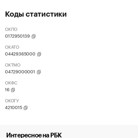
Коды статистики
ОКПО
0172950139
ОКАТО
04429365000
ОКТМО
04729000001
ОКФС
16
ОКОГУ
4210015
Интересное на РБК