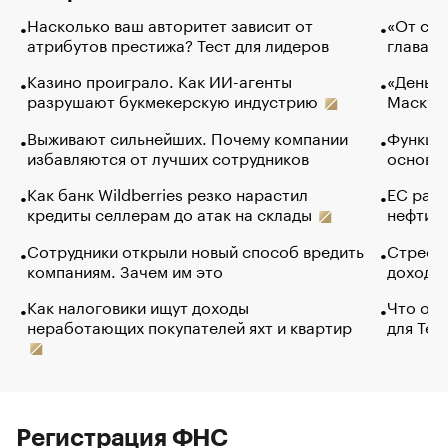
Насколько ваш авторитет зависит от
«От спо
атрибутов престижа? Тест для лидеров
глава к
Казино проиграло. Как ИИ-агенты
«Деньги
разрушают букмекерскую индустрию
Маск в 
Выживают сильнейших. Почему компании
Функции
избавляются от лучших сотрудников
основ э
Как банк Wildberries резко нарастил
ЕС раз
кредиты селлерам до атак на склады
нефти —
Сотрудники открыли новый способ вредить
Стресс 
компаниям. Зачем им это
доходов
Как налоговики ищут доходы
Что обв
неработающих покупателей яхт и квартир
для Tel
Регистрация ФНС