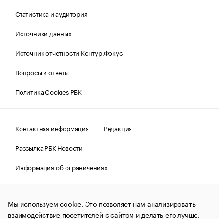
Статистика и аудитория
Источники данных
Источник отчетности Контур.Фокус
Вопросы и ответы
Политика Cookies РБК
Контактная информация
Редакция
Рассылка РБК Новости
Информация об ограничениях
Правовая информация
О соблюдении авторских прав
Мы используем cookie. Это позволяет нам анализировать
© АО «РОСБИЗНЕСКОНСАЛТИНГ»,
1995–2026.
Сообщения
и материалы информационного агентства «РБК»
взаимодействие посетителей с сайтом и делать его лучше.