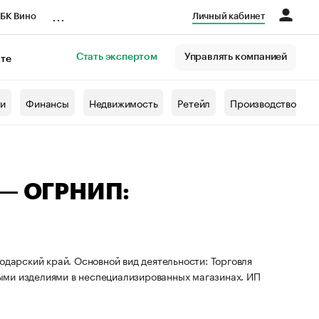
...
БК Вино
Личный кабинет
Стать экспертом
Управлять компанией
кте
азета
жи
Финансы
Недвижимость
Ретейл
Производство
 — ОГРНИП:
одарский край. Основной вид деятельности: Торговля
ыми изделиями в неспециализированных магазинах. ИП