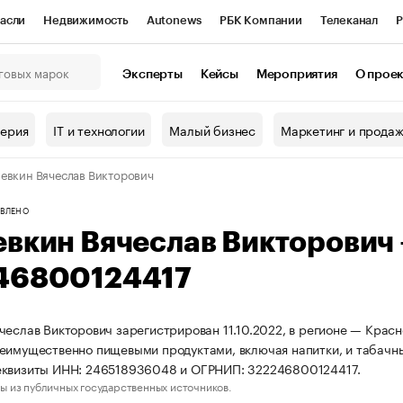
асли
Недвижимость
Autonews
РБК Компании
Телеканал
Р
К Курсы
РБК Life
Тренды
Визионеры
Национальные проекты
Эксперты
Кейсы
Мероприятия
О прое
онный клуб
Исследования
Кредитные рейтинги
Франшизы
Г
терия
IT и технологии
Малый бизнес
Маркетинг и прода
Проверка контрагентов
Политика
Экономика
Бизнес
евкин Вячеслав Викторович
ы
ВЛЕНО
евкин Вячеслав Викторович
46800124417
чеслав Викторович зарегистрирован 11.10.2022, в регионе — Красн
еимущественно пищевыми продуктами, включая напитки, и табачн
еквизиты ИНН: 246518936048 и ОГРНИП: 322246800124417.
ы из публичных государственных источников.