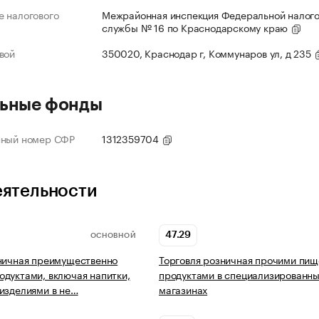
 налогового
Межрайонная инспекция Федеральной налог
службы № 16 по Краснодарскому краю
вой
350020, Краснодар г, Коммунаров ул, д 235
ьные фонды
нный номер СФР
1312359704
еятельности
47.29
ОСНОВНОЙ
ничная преимущественно
Торговля розничная прочими пи
дуктами, включая напитки,
продуктами в специализированн
изделиями в не…
магазинах