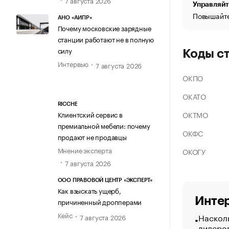
Управляйт
Повышайте
АНО «АИПР»
Почему московские зарядные
станции работают не в полную
силу
Коды с
Интервью
7 августа 2026
ОКПО
ОКАТО
RICCHE
ОКТМО
Клиентский сервис в
премиальной мебели: почему
ОКФС
продают не продавцы
Мнение эксперта
ОКОГУ
7 августа 2026
ООО ПРАВОВОЙ ЦЕНТР «ЭКСПЕРТ»
Как взыскать ущерб,
Интер
причиненный дропперами
Кейс
Насколь
7 августа 2026
лидеро