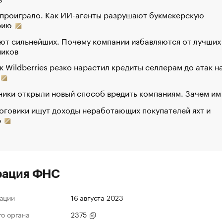
 проиграло. Как ИИ-агенты разрушают букмекерскую
рию
ют сильнейших. Почему компании избавляются от лучших
ников
к Wildberries резко нарастил кредиты селлерам до атак н
ики открыли новый способ вредить компаниям. Зачем им
оговики ищут доходы неработающих покупателей яхт и
р
рация ФНС
ации
16 августа 2023
го органа
2375