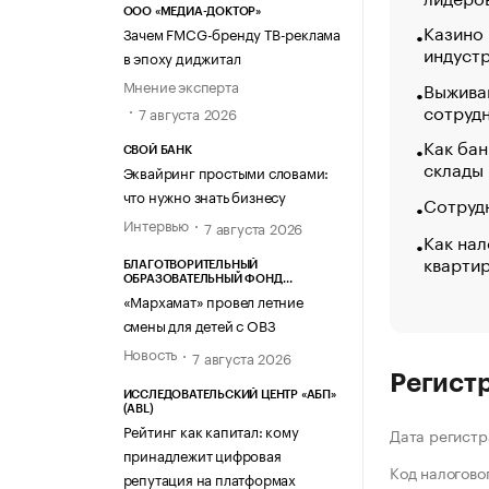
ООО «МЕДИА-ДОКТОР»
Казино
Зачем FMCG-бренду ТВ-реклама
индуст
в эпоху диджитал
Мнение эксперта
Выжива
сотруд
7 августа 2026
Как бан
СВОЙ БАНК
склады
Эквайринг простыми словами:
что нужно знать бизнесу
Сотрудн
Интервью
7 августа 2026
Как нал
кварти
БЛАГОТВОРИТЕЛЬНЫЙ
ОБРАЗОВАТЕЛЬНЫЙ ФОНД
«МАРХАМАТ»
«Мархамат» провел летние
смены для детей с ОВЗ
Новость
7 августа 2026
Регист
ИССЛЕДОВАТЕЛЬСКИЙ ЦЕНТР «АБП»
(ABL)
Рейтинг как капитал: кому
Дата регистр
принадлежит цифровая
Код налогово
репутация на платформах