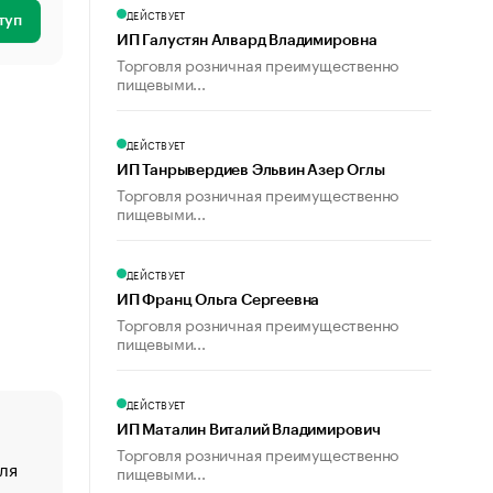
ДЕЙСТВУЕТ
туп
ИП Галустян Алвард Владимировна
Торговля розничная преимущественно
пищевыми...
ДЕЙСТВУЕТ
ИП Танрывердиев Эльвин Азер Оглы
Торговля розничная преимущественно
пищевыми...
ДЕЙСТВУЕТ
ИП Франц Ольга Сергеевна
Торговля розничная преимущественно
пищевыми...
ДЕЙСТВУЕТ
ИП Маталин Виталий Владимирович
Торговля розничная преимущественно
ля
«От спорта тело стареет иначе». Как живет глава ко
пищевыми...
создавшей GTA