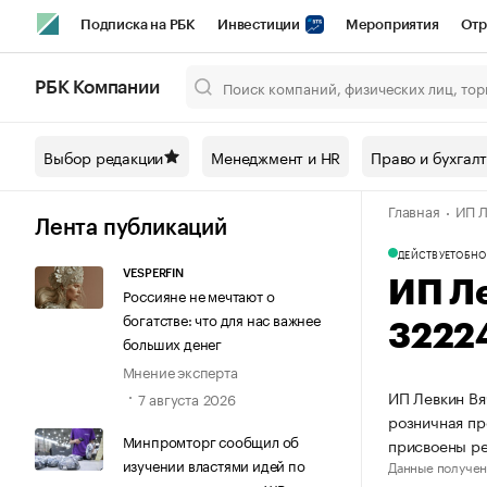
Подписка на РБК
Инвестиции
Мероприятия
Отр
Спорт
Школа управления РБК
РБК Образование
РБ
РБК Компании
Город
Стиль
Крипто
РБК Бизнес-среда
Дискусси
Выбор редакции
Менеджмент и HR
Право и бухгал
Спецпроекты СПб
Конференции СПб
Спецпроекты
Главная
ИП Л
Технологии и медиа
Финансы
Рынок наличной валют
Лента публикаций
ДЕЙСТВУЕТ
ОБНО
VESPERFIN
ИП Л
Россияне не мечтают о
богатстве: что для нас важнее
3222
больших денег
Мнение эксперта
ИП Левкин Вя
7 августа 2026
розничная пр
Минпромторг сообщил об
присвоены р
изучении властями идей по
Данные получен