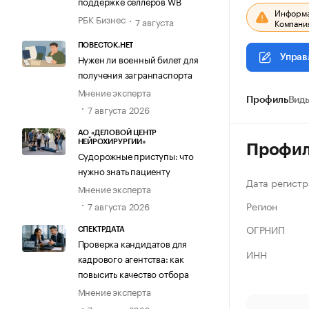
поддержке селлеров WB
Информац
РБК Бизнес
7 августа
Компания
ПОВЕСТОК.НЕТ
Нужен ли военный билет для
Управ
получения загранпаспорта
Мнение эксперта
Профиль
Виды
7 августа 2026
АО «ДЕЛОВОЙ ЦЕНТР
НЕЙРОХИРУРГИИ»
Профи
Судорожные приступы: что
нужно знать пациенту
Дата регистр
Мнение эксперта
Регион
7 августа 2026
ОГРНИП
СПЕКТРДАТА
Проверка кандидатов для
ИНН
кадрового агентства: как
повысить качество отбора
Мнение эксперта
7 августа 2026