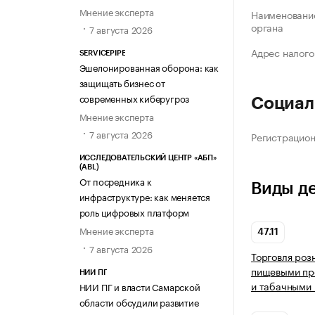
Мнение эксперта
Наименование
органа
7 августа 2026
Адрес налого
SERVICEPIPE
Эшелонированная оборона: как
защищать бизнес от
современных киберугроз
Социал
Мнение эксперта
7 августа 2026
Регистрацио
ИССЛЕДОВАТЕЛЬСКИЙ ЦЕНТР «АБП»
(ABL)
От посредника к
Виды д
инфраструктуре: как меняется
роль цифровых платформ
Мнение эксперта
47.11
7 августа 2026
Торговля роз
пищевыми про
НИИ ПГ
и табачными 
НИИ ПГ и власти Самарской
области обсудили развитие