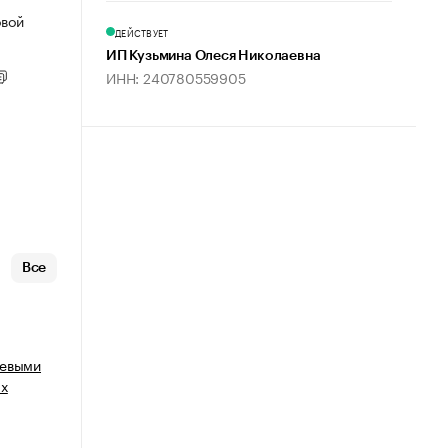
овой
ДЕЙСТВУЕТ
ИП Кузьмина Олеся Николаевна
ИНН: 240780559905
Все
щевыми
ых