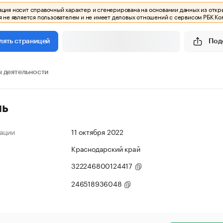
ия носит справочный характер и сгенерирована на основании данных из откр
 не является пользователем и не имеет деловых отношений с сервисом РБК Ко
Под
лять страницей
 деятельности
ль
ации
11 октября 2022
Краснодарский край
322246800124417
246518936048