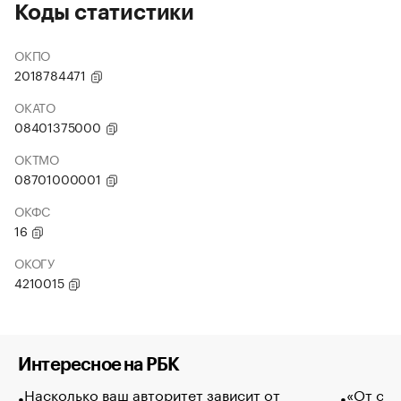
Коды статистики
ОКПО
2018784471
ОКАТО
08401375000
ОКТМО
08701000001
ОКФС
16
ОКОГУ
4210015
Интересное на РБК
Насколько ваш авторитет зависит от
«От спо