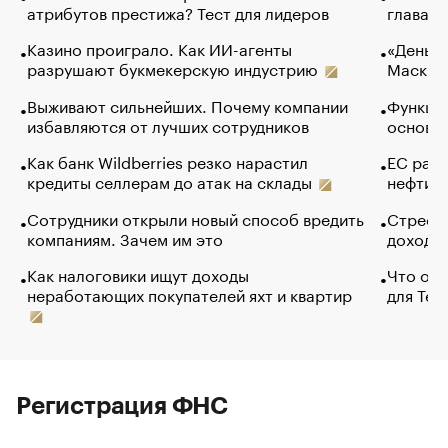
атрибутов престижа? Тест для лидеров
глава к
Казино проиграло. Как ИИ-агенты
«Деньги
разрушают букмекерскую индустрию
Маск в 
Выживают сильнейших. Почему компании
Функции
избавляются от лучших сотрудников
основ э
Как банк Wildberries резко нарастил
ЕС раз
кредиты селлерам до атак на склады
нефти —
Сотрудники открыли новый способ вредить
Стресс 
компаниям. Зачем им это
доходов
Как налоговики ищут доходы
Что обв
неработающих покупателей яхт и квартир
для Tel
Регистрация ФНС