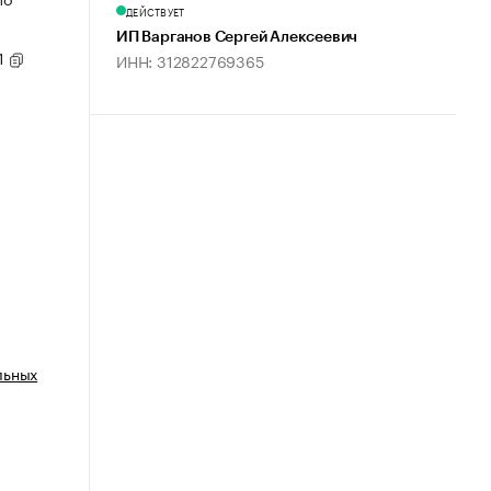
ДЕЙСТВУЕТ
ИП Варганов Сергей Алексеевич
1
ИНН: 312822769365
льных