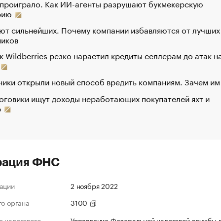
 проиграло. Как ИИ-агенты разрушают букмекерскую
рию
ют сильнейших. Почему компании избавляются от лучших
ников
к Wildberries резко нарастил кредиты селлерам до атак н
ики открыли новый способ вредить компаниям. Зачем им
оговики ищут доходы неработающих покупателей яхт и
р
рация ФНС
ации
2 ноября 2022
го органа
3100
 налогового
Управление Федеральной налоговой службы 