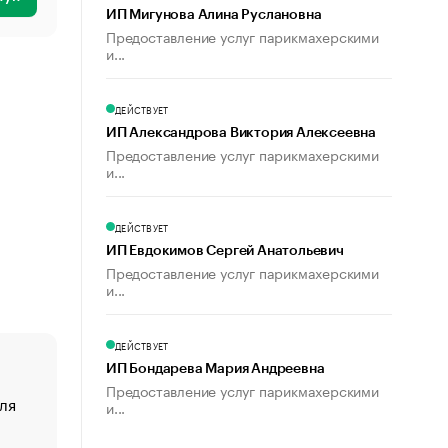
ИП Мигунова Алина Руслановна
Предоставление услуг парикмахерскими
и...
ДЕЙСТВУЕТ
ИП Александрова Виктория Алексеевна
Предоставление услуг парикмахерскими
и...
ДЕЙСТВУЕТ
ИП Евдокимов Сергей Анатольевич
Предоставление услуг парикмахерскими
и...
ДЕЙСТВУЕТ
ИП Бондарева Мария Андреевна
Предоставление услуг парикмахерскими
ля
«От спорта тело стареет иначе». Как живет глава ко
и...
создавшей GTA