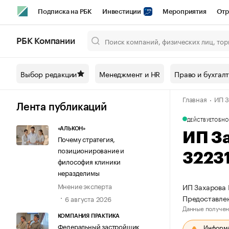
Подписка на РБК
Инвестиции
Мероприятия
Отр
Спорт
Школа управления РБК
РБК Образование
РБ
РБК Компании
Город
Стиль
Крипто
РБК Бизнес-среда
Дискусси
Выбор редакции
Менеджмент и HR
Право и бухгал
Спецпроекты СПб
Конференции СПб
Спецпроекты
Главная
ИП З
Технологии и медиа
Финансы
Рынок наличной валют
Лента публикаций
ДЕЙСТВУЕТ
ОБНО
«АЛЬКОН»
ИП З
Почему стратегия,
позиционирование и
3223
философия клиники
неразделимы
Мнение эксперта
ИП Захарова 
Предоставле
6 августа 2026
Данные получен
КОМПАНИЯ ПРАКТИКА
Федеральный застройщик
Информац