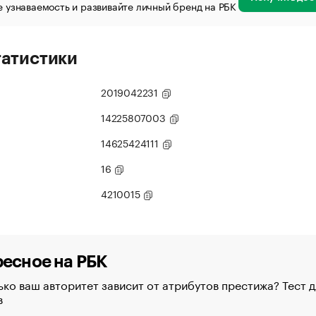
 узнаваемость и развивайте личный бренд на РБК
татистики
2019042231
14225807003
14625424111
16
4210015
есное на РБК
ко ваш авторитет зависит от атрибутов престижа? Тест д
в