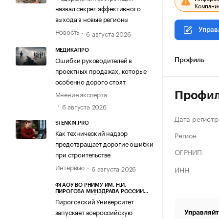
Компания
назвал секрет эффективного
выхода в новые регионы
Управ
Новость
6 августа 2026
МЕДИКАПРО
Ошибки руководителей в
Профиль
проектных продажах, которые
особенно дорого стоят
Мнение эксперта
Профи
6 августа 2026
Дата регистр
STENKIN.PRO
Как технический надзор
Регион
предотвращает дорогие ошибки
ОГРНИП
при строительстве
Интервью
6 августа 2026
ИНН
ФГАОУ ВО РНИМУ ИМ. Н.И.
ПИРОГОВА МИНЗДРАВА РОССИИ
(ПИРОГОВСКИЙ УНИВЕРСИТЕТ)
Пироговский Университет
запускает всероссийскую
Управляйт