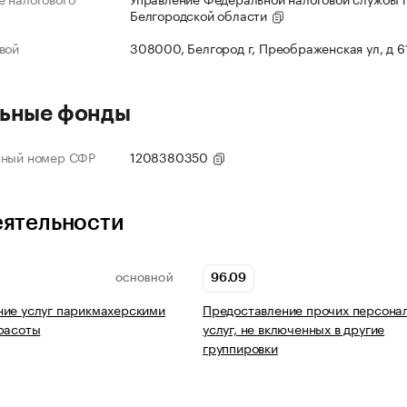
Белгородской области
вой
308000, Белгород г, Преображенская ул, д 6
ьные фонды
нный номер СФР
1208380350
еятельности
96.09
ОСНОВНОЙ
ие услуг парикмахерскими
Предоставление прочих персона
расоты
услуг, не включенных в другие
группировки