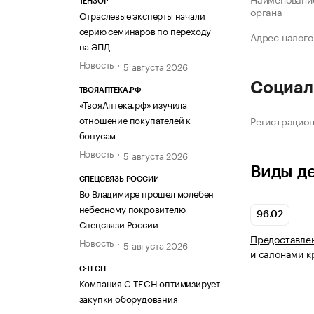
ТЕНЗОР
органа
Отраслевые эксперты начали
серию семинаров по переходу
Адрес налого
на ЭПД
Новость
5 августа 2026
Социал
ТВОЯАПТЕКА.РФ
«ТвояАптека.рф» изучила
отношение покупателей к
Регистрацио
бонусам
Новость
5 августа 2026
Виды д
СПЕЦСВЯЗЬ РОССИИ
Во Владимире прошел молебен
небесному покровителю
96.02
Спецсвязи России
Предоставлен
Новость
5 августа 2026
и салонами к
C-TECH
Компания C-TECH оптимизирует
закупки оборудования