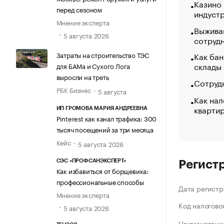
Казино
перед сезоном
индуст
Мнение эксперта
Выжива
5 августа 2026
сотруд
Затраты на строительство ТЭС
Как бан
склады
для БАМа и Сухого Лога
выросли на треть
Сотрудн
РБК Бизнес
5 августа
Как нал
кварти
ИП ГРОМОВА МАРИЯ АНДРЕЕВНА
Pinterest как канал трафика: 300
тысяч посещений за три месяца
Кейс
5 августа 2026
СЭС «ПРОФСАНЭКСПЕРТ»
Регист
Как избавиться от борщевика:
профессиональные способы
Дата регистр
Мнение эксперта
Код налогово
5 августа 2026
Наименование