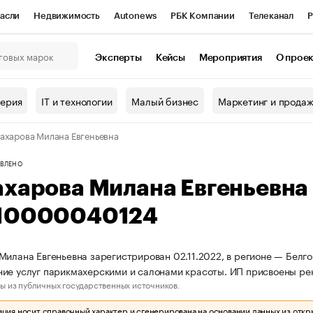
асли
Недвижимость
Autonews
РБК Компании
Телеканал
Р
К Курсы
РБК Life
Тренды
Визионеры
Национальные проекты
Эксперты
Кейсы
Мероприятия
О прое
онный клуб
Исследования
Кредитные рейтинги
Франшизы
Г
терия
IT и технологии
Малый бизнес
Маркетинг и прода
Проверка контрагентов
Политика
Экономика
Бизнес
ахарова Милана Евгеньевна
ы
ВЛЕНО
ахарова Милана Евгеньевна
10000040124
Милана Евгеньевна зарегистрирован 02.11.2022, в регионе — Белго
ние услуг парикмахерскими и салонами красоты. ИП присвоены 
ы из публичных государственных источников.
ия носит справочный характер и сгенерирована на основании данных из откр