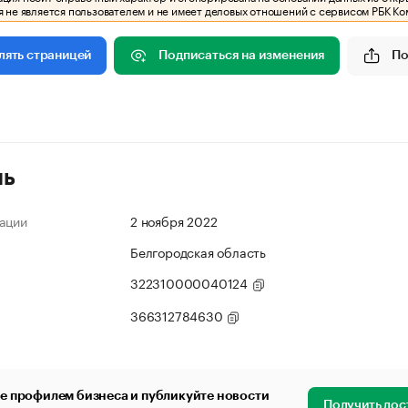
 не является пользователем и не имеет деловых отношений с сервисом РБК Ко
Подписаться на изменения
По
лять страницей
ль
ации
2 ноября 2022
Белгородская область
322310000040124
366312784630
е профилем бизнеса и публикуйте новости
Получить дос