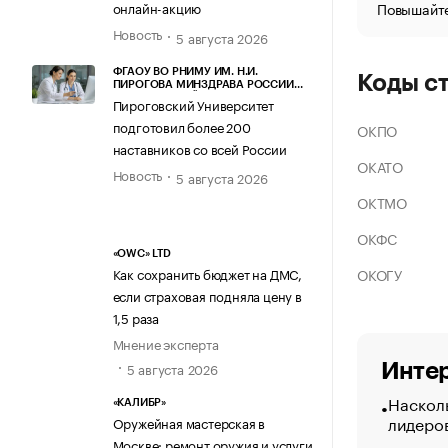
Повышайте
онлайн-акцию
Новость
5 августа 2026
ФГАОУ ВО РНИМУ ИМ. Н.И.
Коды с
ПИРОГОВА МИНЗДРАВА РОССИИ
(ПИРОГОВСКИЙ УНИВЕРСИТЕТ)
Пироговский Университет
подготовил более 200
ОКПО
наставников со всей России
ОКАТО
Новость
5 августа 2026
ОКТМО
ОКФС
«OWC» LTD
ОКОГУ
Как сохранить бюджет на ДМС,
если страховая подняла цену в
1,5 раза
Мнение эксперта
5 августа 2026
Интер
Насколь
«КАЛИБР»
лидеро
Оружейная мастерская в
Москве: ремонт оружия и услуги