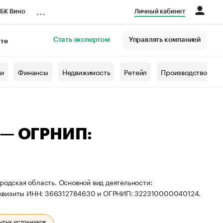
...
БК Вино
Личный кабинет
Стать экспертом
Управлять компанией
кте
азета
жи
Финансы
Недвижимость
Ретейл
Производство
 — ОГРНИП:
родская область. Основной вид деятельности:
реквизиты ИНН: 366312784630 и ОГРНИП: 322310000040124.
ытых источников.