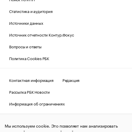
Статистика и аудитория
Источники данных
Источник отчетности Контур.Фокус
Вопросы и ответы
Политика Cookies РБК
Контактная информация
Редакция
Рассылка РБК Новости
Информация об ограничениях
Правовая информация
О соблюдении авторских прав
Мы используем cookie. Это позволяет нам анализировать
© АО «РОСБИЗНЕСКОНСАЛТИНГ»,
1995–2026.
Сообщения
и материалы информационного агентства «РБК»