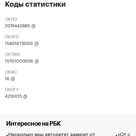
Коды статистики
ОКПО
2015442685
ОКАТО
15401675000
ОКТМО
15701000056
ОКФС
16
ОКОГУ
4210015
Интересное на РБК
Насколько ваш авторитет зависит от
«От спо