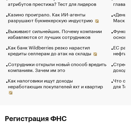
атрибутов престижа? Тест для лидеров
глава к
Казино проиграло. Как ИИ-агенты
«Деньги
разрушают букмекерскую индустрию
Маск в 
Выживают сильнейших. Почему компании
Функции
избавляются от лучших сотрудников
основ э
Как банк Wildberries резко нарастил
ЕС раз
кредиты селлерам до атак на склады
нефти —
Сотрудники открыли новый способ вредить
Стресс 
компаниям. Зачем им это
доходов
Как налоговики ищут доходы
Что обв
неработающих покупателей яхт и квартир
для Tel
Регистрация ФНС