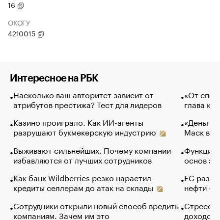
16
ОКОГУ
4210015
Интересное на РБК
Насколько ваш авторитет зависит от
«От спор
атрибутов престижа? Тест для лидеров
глава ко
Казино проиграло. Как ИИ-агенты
«Деньги б
разрушают букмекерскую индустрию
Маск в и
Выживают сильнейших. Почему компании
Функции 
избавляются от лучших сотрудников
основ эф
Как банк Wildberries резко нарастил
ЕС разре
кредиты селлерам до атак на склады
нефти — 
Сотрудники открыли новый способ вредить
Стресс о
компаниям. Зачем им это
доходов 