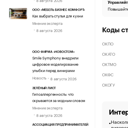
Управляйт
Повышайте
ООО «МЕБЕЛЬ БИЗНЕС КОМФОРТ»
Как выбрать стулья для кухни
Мнение эксперта
Коды с
8 августа 2026
ОКПО
ООО ФИРМА «НОВОСТОМ»
ОКАТО
Smile Symphony внедрили
ОКТМО
цифровое моделирование
улыбки перед винирами
ОКФС
Новость
8 августа 2026
ОКОГУ
ЗЕЛЁНЫЙ ЛИСТ
Гипоаллергенность: что
скрывается за модным словом
Мнение эксперта
Интер
8 августа 2026
Насколь
АССОЦИАЦИЯ ПРЕДПРИНИМАТЕЛЕЙ
лидеро