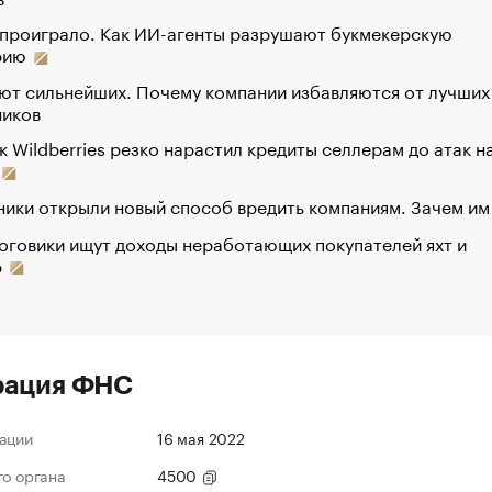
 проиграло. Как ИИ-агенты разрушают букмекерскую
рию
ют сильнейших. Почему компании избавляются от лучших
ников
к Wildberries резко нарастил кредиты селлерам до атак н
ики открыли новый способ вредить компаниям. Зачем им
оговики ищут доходы неработающих покупателей яхт и
р
рация ФНС
ации
16 мая 2022
го органа
4500