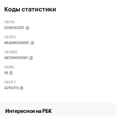
Коды статистики
ОКПО
2016103221
ОКАТО
46429000061
ОКТМО
46729000161
ОКФС
16
ОКОГУ
4210015
Интересное на РБК