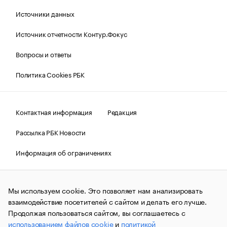
Источники данных
Источник отчетности Контур.Фокус
Вопросы и ответы
Политика Cookies РБК
Контактная информация
Редакция
Рассылка РБК Новости
Информация об ограничениях
Правовая информация
О соблюдении авторских прав
Мы используем cookie. Это позволяет нам анализировать
© АО «РОСБИЗНЕСКОНСАЛТИНГ»,
1995–2026.
Сообщения
и материалы информационного агентства «РБК»
взаимодействие посетителей с сайтом и делать его лучше.
(зарегистрировано Федеральной службой по надзору в сфере
Продолжая пользоваться сайтом, вы соглашаетесь с
связи, информационных технологий и массовых
использованием файлов cookie
и
политикой
коммуникаций (Роскомнадзор) 09.12.2015 за номером ИА