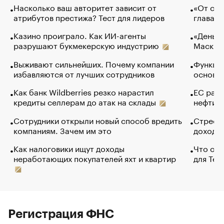
Насколько ваш авторитет зависит от
«От спо
атрибутов престижа? Тест для лидеров
глава к
Казино проиграло. Как ИИ-агенты
«Деньги
разрушают букмекерскую индустрию
Маск в 
Выживают сильнейших. Почему компании
Функции
избавляются от лучших сотрудников
основ э
Как банк Wildberries резко нарастил
ЕС раз
кредиты селлерам до атак на склады
нефти —
Сотрудники открыли новый способ вредить
Стресс 
компаниям. Зачем им это
доходов
Как налоговики ищут доходы
Что обв
неработающих покупателей яхт и квартир
для Tel
Регистрация ФНС