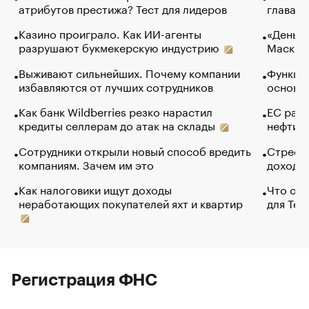
атрибутов престижа? Тест для лидеров
глава к
Казино проиграло. Как ИИ-агенты
«Деньги
разрушают букмекерскую индустрию
Маск в 
Выживают сильнейших. Почему компании
Функции
избавляются от лучших сотрудников
основ э
Как банк Wildberries резко нарастил
ЕС раз
кредиты селлерам до атак на склады
нефти —
Сотрудники открыли новый способ вредить
Стресс 
компаниям. Зачем им это
доходов
Как налоговики ищут доходы
Что обв
неработающих покупателей яхт и квартир
для Tel
Регистрация ФНС