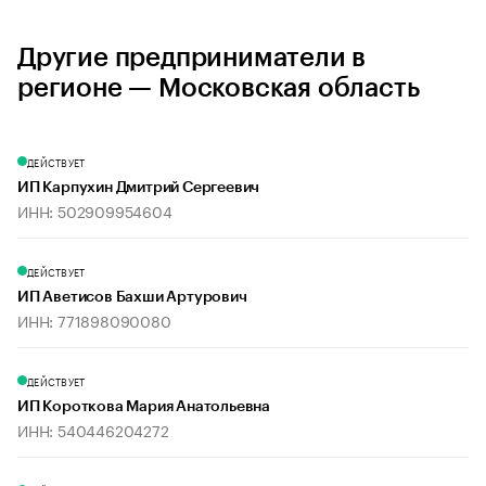
Другие предприниматели в
регионе — Московская область
ДЕЙСТВУЕТ
ИП Карпухин Дмитрий Сергеевич
ИНН: 502909954604
ДЕЙСТВУЕТ
ИП Аветисов Бахши Артурович
ИНН: 771898090080
ДЕЙСТВУЕТ
ИП Короткова Мария Анатольевна
ИНН: 540446204272