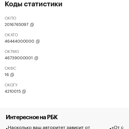
Коды статистики
ОКПО
2016765097
ОКАТО
46444000000
ОКТМО
46739000001
ОКФС
16
ОКОГУ
4210015
Интересное на РБК
Насколько ваш авторитет зависит от
«От спо