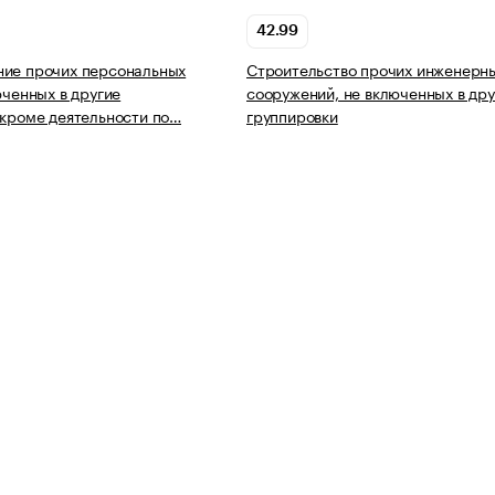
42.99
ние прочих персональных
Строительство прочих инженерн
юченных в другие
сооружений, не включенных в дру
 кроме деятельности по…
группировки