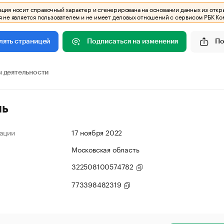
ия носит справочный характер и сгенерирована на основании данных из откр
 не является пользователем и не имеет деловых отношений с сервисом РБК Ко
Подписаться на изменения
По
лять страницей
 деятельности
ль
ации
17 ноября 2022
Московская область
322508100574782
773398482319