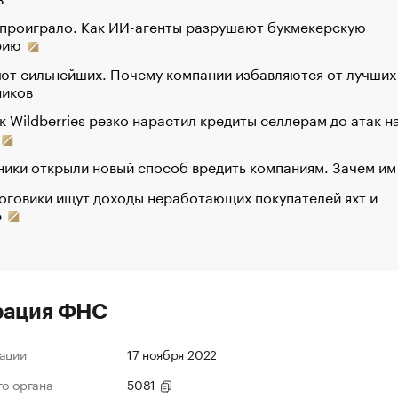
 проиграло. Как ИИ-агенты разрушают букмекерскую
рию
ют сильнейших. Почему компании избавляются от лучших
ников
к Wildberries резко нарастил кредиты селлерам до атак н
ики открыли новый способ вредить компаниям. Зачем им
оговики ищут доходы неработающих покупателей яхт и
р
рация ФНС
ации
17 ноября 2022
го органа
5081