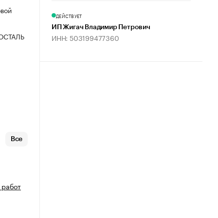
овой
ДЕЙСТВУЕТ
ИП Жигач Владимир Петрович
ОСТАЛЬ
ИНН: 503199477360
Все
 работ