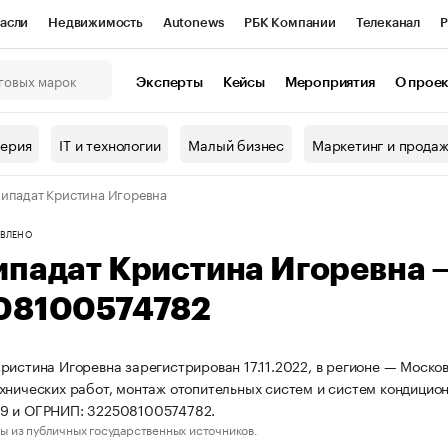
асли
Недвижимость
Autonews
РБК Компании
Телеканал
Р
К Курсы
РБК Life
Тренды
Визионеры
Национальные проекты
Эксперты
Кейсы
Мероприятия
О прое
онный клуб
Исследования
Кредитные рейтинги
Франшизы
Г
терия
IT и технологии
Малый бизнес
Маркетинг и прода
Проверка контрагентов
Политика
Экономика
Бизнес
ипадат Кристина Игоревна
ы
ВЛЕНО
ипадат Кристина Игоревна
08100574782
ристина Игоревна зарегистрирован 17.11.2022, в регионе — Москов
хнических работ, монтаж отопительных систем и систем кондицио
9 и ОГРНИП: 322508100574782.
ы из публичных государственных источников.