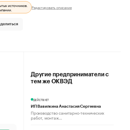
ытых источников.
Редактировать описание
мпании.
делиться
Другие предприниматели с
тем же ОКВЭД
ДЕЙСТВУЕТ
ИП Вавилкина Анастасия Сергеевна
Производство санитарно-технических
работ, монтаж...