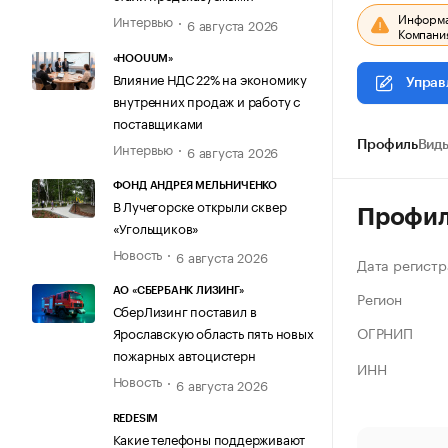
Информац
Интервью
6 августа 2026
Компания
«HOOUUM»
Влияние НДС 22% на экономику
Управ
внутренних продаж и работу с
поставщиками
Интервью
Профиль
Виды
6 августа 2026
ФОНД АНДРЕЯ МЕЛЬНИЧЕНКО
В Лучегорске открыли сквер
Профи
«Угольщиков»
Новость
6 августа 2026
Дата регистр
АО «СБЕРБАНК ЛИЗИНГ»
Регион
СберЛизинг поставил в
ОГРНИП
Ярославскую область пять новых
пожарных автоцистерн
ИНН
Новость
6 августа 2026
REDESIM
Какие телефоны поддерживают