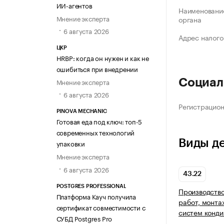
ИИ-агентов
Наименование
Мнение эксперта
органа
6 августа 2026
Адрес налого
ЦКР
HRBP: когда он нужен и как не
ошибиться при внедрении
Мнение эксперта
Социал
6 августа 2026
Регистрацио
PINOVA MECHANIC
Готовая еда под ключ: топ-5
современных технологий
Виды д
упаковки
Мнение эксперта
6 августа 2026
43.22
POSTGRES PROFESSIONAL
Производство
Платформа Кауч получила
работ, монта
сертификат совместимости с
систем конди
СУБД Postgres Pro