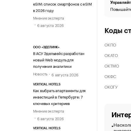
Управляйт
eSIM: список смартфонов с eSIM
Повышайте
в 2026 году
Мнение эксперта
6 августа 2026
Коды с
ОКПО
ООО «ЭДЕЛИНК»
В АСУ Эдельвейс разработан
ОКАТО
новый Web модуль для
ОКТМО
получения аналитики
Новость
6 августа 2026
ОКФС
VERTICAL HOTELS
ОКОГУ
Как выбрать апартаменты для
инвестиций в Петербурге: 7
ключевых критериев
Мнение эксперта
Интер
6 августа 2026
Насколь
лидеро
VERTICAL HOTELS