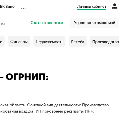
...
БК Вино
Личный кабинет
Стать экспертом
Управлять компанией
кте
азета
жи
Финансы
Недвижимость
Ретейл
Производство
 — ОГРНИП:
ская область. Основной вид деятельности: Производство
нирования воздуха. ИП присвоены реквизиты ИНН: