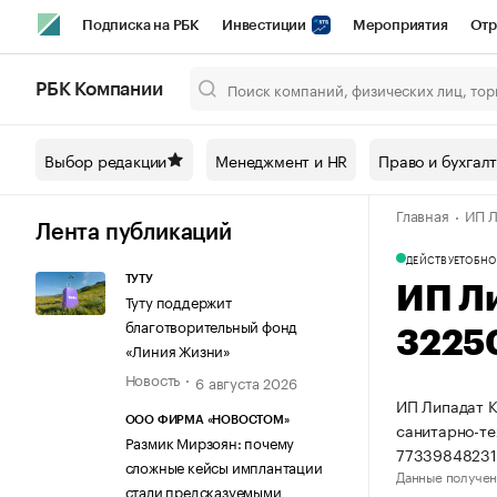
Подписка на РБК
Инвестиции
Мероприятия
Отр
Спорт
Школа управления РБК
РБК Образование
РБ
РБК Компании
Город
Стиль
Крипто
РБК Бизнес-среда
Дискусси
Выбор редакции
Менеджмент и HR
Право и бухгал
Спецпроекты СПб
Конференции СПб
Спецпроекты
Главная
ИП Л
Технологии и медиа
Финансы
Рынок наличной валют
Лента публикаций
ДЕЙСТВУЕТ
ОБНО
ТУТУ
ИП Л
Туту поддержит
благотворительный фонд
3225
«Линия Жизни»
Новость
6 августа 2026
ИП Липадат К
ООО ФИРМА «НОВОСТОМ»
санитарно-те
Размик Мирзоян: почему
77339848231
сложные кейсы имплантации
Данные получен
стали предсказуемыми