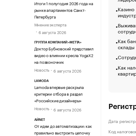
Итоги 1 полугодия 2026 года на
Казино
рынке апартаментов Санкт-
индуст
Петербурга
Выжива
Мнение эксперта
сотруд
6 августа 2026
Как бан
ГРУППА КОМПАНИЙ «МЕТТА»
склады
Доктор Бубновский представил
видео о влиянии кресла YogaX2
Сотрудн
на позвоночник
Как нал
Новость
6 августа 2026
кварти
LAMODA
Lamoda впервые раскрыла
критерии отбора в раздел
«Российские дизайнеры»
Регист
Новость
6 августа 2026
Дата регистр
АЙNET
От идеи до автоматизации: как
Код налогово
правильно выстроить цепочку