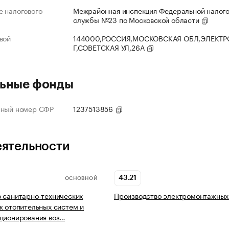
 налогового
Межрайонная инспекция Федеральной налог
службы №23 по Московской области
вой
144000,РОССИЯ,МОСКОВСКАЯ ОБЛ,ЭЛЕКТР
Г,СОВЕТСКАЯ УЛ,26А
ьные фонды
нный номер СФР
1237513856
еятельности
43.21
ОСНОВНОЙ
 санитарно-технических
Производство электромонтажных
ж отопительных систем и
ционирования воз…