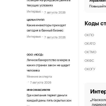
Управляйт
текущих условиях
Повышайте
Интервью
7 августа 2026
ЦАРАН ГРУПП
Коды с
Какие инвесторы приходят
сегодня в банный бизнес
ОКПО
Интервью
7 августа 2026
ОКАТО
ОКТМО
ООО «НССД»
Личное банкротство в мире: в
ОКФС
каких странах закон не щадит
ОКОГУ
человека
Мнение эксперта
7 августа 2026
Интер
ИНФОМАКСИМУМ
Где компания теряет деньги
Насколь
каждый день: пять скрытых зон
лидеро