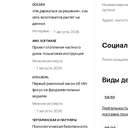
Наименование
GOLDEX
органа
«Не держаться за решения»: как
сеть золотоматов растет на
Адрес налого
данных
Интервью
7 августа 2026
AMS SOFTWARE
Социал
Проект отопления частного
дома: пошаговая инструкция
Регистрацио
Мнение эксперта
7 августа 2026
LCH.LEGAL
Виды д
Первый рамочный закон об ИИ:
фокус на фундаментальных
моделях
56.10
Мнение эксперта
Деятельность
7 августа 2026
доставке про
ЧЕРТАРИНСКАЯ И ПАРТНЕРЫ
Психологическая безопасность