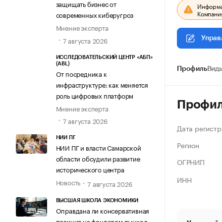
защищать бизнес от
Информац
Компания
современных киберугроз
Мнение эксперта
Управ
7 августа 2026
ИССЛЕДОВАТЕЛЬСКИЙ ЦЕНТР «АБП»
(ABL)
Профиль
Виды
От посредника к
инфраструктуре: как меняется
роль цифровых платформ
Профи
Мнение эксперта
7 августа 2026
Дата регистр
НИИ ПГ
Регион
НИИ ПГ и власти Самарской
области обсудили развитие
ОГРНИП
исторического центра
ИНН
Новость
7 августа 2026
ВЫСШАЯ ШКОЛА ЭКОНОМИКИ
Оправдана ли консервативная
позиция на фондовом рынке в