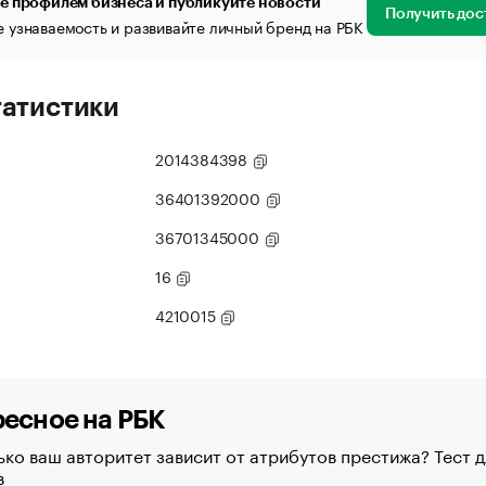
е профилем бизнеса и публикуйте новости
Получить дос
 узнаваемость и развивайте личный бренд на РБК
татистики
2014384398
36401392000
36701345000
16
4210015
есное на РБК
ко ваш авторитет зависит от атрибутов престижа? Тест д
в