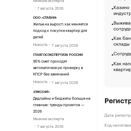
Мнение эксперта
Казино
7 августа 2026
индуст
ООО «СТАВНИ»
Выжива
Жилье на вырост: как меняется
сотруд
подход к покупке квартир для
детей
Как бан
склады
Новость
7 августа 2026
Сотрудн
ГЛАВГОСЭКСПЕРТИЗА РОССИИ
95% смет проходят
Как нал
автоматическую проверку в
кварти
КПСР без замечаний
Новость
7 августа 2026
«ПМСОФТ»
Дедлайны и бюджеты больше не
Регист
главные: тренды проектов —
2026
Дата регистр
Мнение эксперта
Код налогово
7 августа 2026