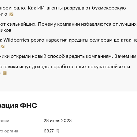
 проиграло. Как ИИ-агенты разрушают букмекерскую
рию
ют сильнейших. Почему компании избавляются от лучших
ников
к Wildberries резко нарастил кредиты селлерам до атак н
ики открыли новый способ вредить компаниям. Зачем им
оговики ищут доходы неработающих покупателей яхт и
р
рация ФНС
ации
28 июля 2023
го органа
6327