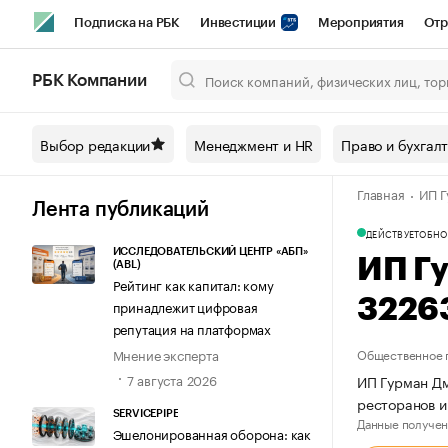
Подписка на РБК
Инвестиции
Мероприятия
Отр
Спорт
Школа управления РБК
РБК Образование
РБ
РБК Компании
Город
Стиль
Крипто
РБК Бизнес-среда
Дискусси
Выбор редакции
Менеджмент и HR
Право и бухгал
Спецпроекты СПб
Конференции СПб
Спецпроекты
Главная
ИП Г
Технологии и медиа
Финансы
Рынок наличной валют
Лента публикаций
ДЕЙСТВУЕТ
ОБНО
ИССЛЕДОВАТЕЛЬСКИЙ ЦЕНТР «АБП»
ИП Г
(ABL)
Рейтинг как капитал: кому
3226
принадлежит цифровая
репутация на платформах
Мнение эксперта
Общественное 
7 августа 2026
ИП Гурман Дм
ресторанов и
SERVICEPIPE
Данные получен
Эшелонированная оборона: как