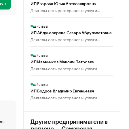
туп
ИП Егорова Юлия Александровна
Деятельность ресторанов и услуги...
ДЕЙСТВУЕТ
ИП Абдунасирова Севара Абдулахатовна
Деятельность ресторанов и услуги...
ДЕЙСТВУЕТ
ИП Иванников Максим Петрович
Деятельность ресторанов и услуги...
ДЕЙСТВУЕТ
ИП Бодров Владимир Евгеньевич
Деятельность ресторанов и услуги...
ля
«От спорта тело стареет иначе». Как живет глава ко
Другие предприниматели в
создавшей GTA