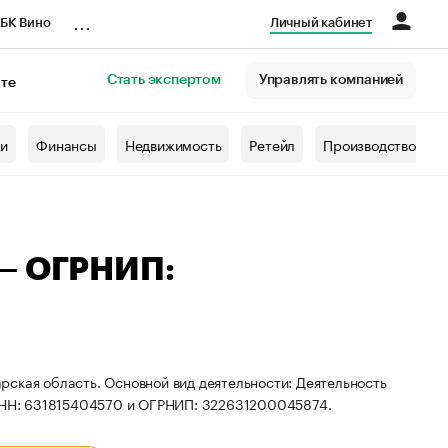
...
БК Вино
Личный кабинет
Стать экспертом
Управлять компанией
кте
азета
жи
Финансы
Недвижимость
Ретейл
Производство
 — ОГРНИП:
рская область. Основной вид деятельности: Деятельность
 ИНН: 631815404570 и ОГРНИП: 322631200045874.