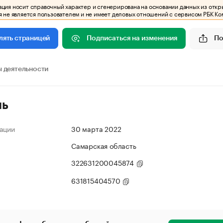
ия носит справочный характер и сгенерирована на основании данных из откр
 не является пользователем и не имеет деловых отношений с сервисом РБК Ко
Подписаться на изменения
По
лять страницей
 деятельности
ль
ации
30 марта 2022
Самарская область
322631200045874
631815404570