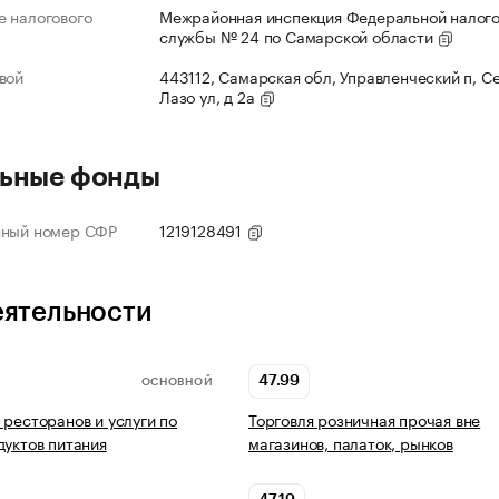
 налогового
Межрайонная инспекция Федеральной налог
службы № 24 по Самарской области
вой
443112, Самарская обл, Управленческий п, С
Лазо ул, д 2а
ьные фонды
нный номер СФР
1219128491
еятельности
47.99
ОСНОВНОЙ
 ресторанов и услуги по
Торговля розничная прочая вне
дуктов питания
магазинов, палаток, рынков