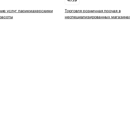
47.19
ие услуг парикмахерскими
Торговля розничная прочая в
расоты
неспециализированных магазина