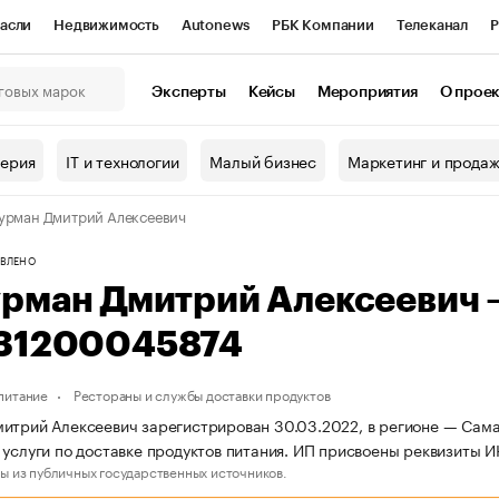
асли
Недвижимость
Autonews
РБК Компании
Телеканал
Р
К Курсы
РБК Life
Тренды
Визионеры
Национальные проекты
Эксперты
Кейсы
Мероприятия
О прое
онный клуб
Исследования
Кредитные рейтинги
Франшизы
Г
терия
IT и технологии
Малый бизнес
Маркетинг и прода
Проверка контрагентов
Политика
Экономика
Бизнес
урман Дмитрий Алексеевич
ы
ВЛЕНО
урман Дмитрий Алексеевич
31200045874
питание
Рестораны и службы доставки продуктов
итрий Алексеевич зарегистрирован 30.03.2022, в регионе — Сама
 услуги по доставке продуктов питания. ИП присвоены реквизиты
ы из публичных государственных источников.