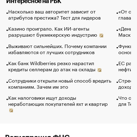
Интересное на РБК
Насколько ваш авторитет зависит от
«От спо
атрибутов престижа? Тест для лидеров
глава к
Казино проиграло. Как ИИ-агенты
«Деньги
разрушают букмекерскую индустрию
Маск в 
Выживают сильнейших. Почему компании
Функции
избавляются от лучших сотрудников
основ э
Как банк Wildberries резко нарастил
ЕС раз
кредиты селлерам до атак на склады
нефти —
Сотрудники открыли новый способ вредить
Стресс 
компаниям. Зачем им это
доходов
Как налоговики ищут доходы
Что обв
неработающих покупателей яхт и квартир
для Tel