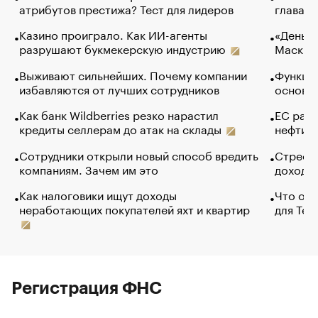
атрибутов престижа? Тест для лидеров
глава к
Казино проиграло. Как ИИ-агенты
«Деньги
разрушают букмекерскую индустрию
Маск в 
Выживают сильнейших. Почему компании
Функции
избавляются от лучших сотрудников
основ э
Как банк Wildberries резко нарастил
ЕС раз
кредиты селлерам до атак на склады
нефти —
Сотрудники открыли новый способ вредить
Стресс 
компаниям. Зачем им это
доходов
Как налоговики ищут доходы
Что обв
неработающих покупателей яхт и квартир
для Tel
Регистрация ФНС