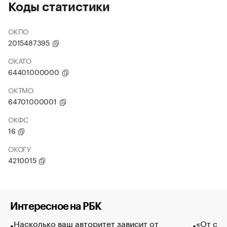
Коды статистики
ОКПО
2015487395
ОКАТО
64401000000
ОКТМО
64701000001
ОКФС
16
ОКОГУ
4210015
Интересное на РБК
Насколько ваш авторитет зависит от
«От спо