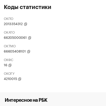
Коды статистики
ОКПО
2013354312
ОКАТО
66205000061
ОКТМО
66605408101
ОКФС
16
ОКОГУ
4210015
Интересное на РБК