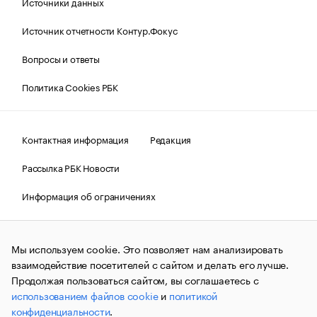
Источники данных
Источник отчетности Контур.Фокус
Вопросы и ответы
Политика Cookies РБК
Контактная информация
Редакция
Рассылка РБК Новости
Информация об ограничениях
Правовая информация
О соблюдении авторских прав
Мы используем cookie. Это позволяет нам анализировать
© АО «РОСБИЗНЕСКОНСАЛТИНГ»,
1995–2026.
Сообщения
и материалы информационного агентства «РБК»
взаимодействие посетителей с сайтом и делать его лучше.
(зарегистрировано Федеральной службой по надзору в сфере
Продолжая пользоваться сайтом, вы соглашаетесь с
связи, информационных технологий и массовых
использованием файлов cookie
и
политикой
коммуникаций (Роскомнадзор) 09.12.2015 за номером ИА
№ФС77-63848) сопровождаются пометкой «РБК». Отдельные
конфиденциальности
.