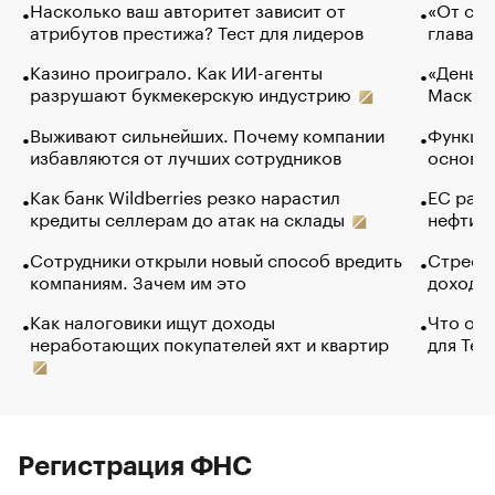
Насколько ваш авторитет зависит от
«От спо
атрибутов престижа? Тест для лидеров
глава к
Казино проиграло. Как ИИ-агенты
«Деньги
разрушают букмекерскую индустрию
Маск в 
Выживают сильнейших. Почему компании
Функции
избавляются от лучших сотрудников
основ э
Как банк Wildberries резко нарастил
ЕС раз
кредиты селлерам до атак на склады
нефти —
Сотрудники открыли новый способ вредить
Стресс 
компаниям. Зачем им это
доходов
Как налоговики ищут доходы
Что обв
неработающих покупателей яхт и квартир
для Tel
Регистрация ФНС