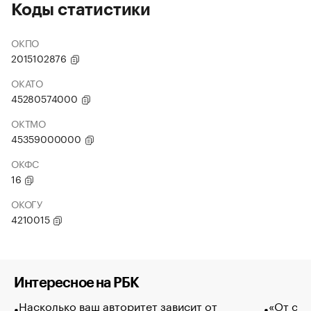
Коды статистики
ОКПО
2015102876
ОКАТО
45280574000
ОКТМО
45359000000
ОКФС
16
ОКОГУ
4210015
Интересное на РБК
Насколько ваш авторитет зависит от
«От спо