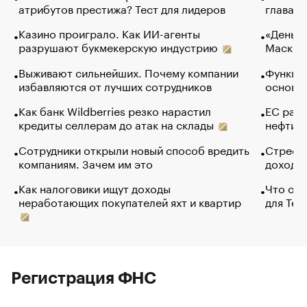
атрибутов престижа? Тест для лидеров
глава к
Казино проиграло. Как ИИ-агенты
«Деньги
разрушают букмекерскую индустрию
Маск в 
Выживают сильнейших. Почему компании
Функции
избавляются от лучших сотрудников
основ э
Как банк Wildberries резко нарастил
ЕС раз
кредиты селлерам до атак на склады
нефти —
Сотрудники открыли новый способ вредить
Стресс 
компаниям. Зачем им это
доходов
Как налоговики ищут доходы
Что обв
неработающих покупателей яхт и квартир
для Tel
Регистрация ФНС