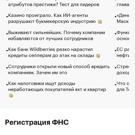
атрибутов престижа? Тест для лидеров
глава к
Казино проиграло. Как ИИ-агенты
«Деньги
разрушают букмекерскую индустрию
Маск в 
Выживают сильнейших. Почему компании
Функции
избавляются от лучших сотрудников
основ э
Как банк Wildberries резко нарастил
ЕС раз
кредиты селлерам до атак на склады
нефти —
Сотрудники открыли новый способ вредить
Стресс 
компаниям. Зачем им это
доходов
Как налоговики ищут доходы
Что обв
неработающих покупателей яхт и квартир
для Tel
Регистрация ФНС