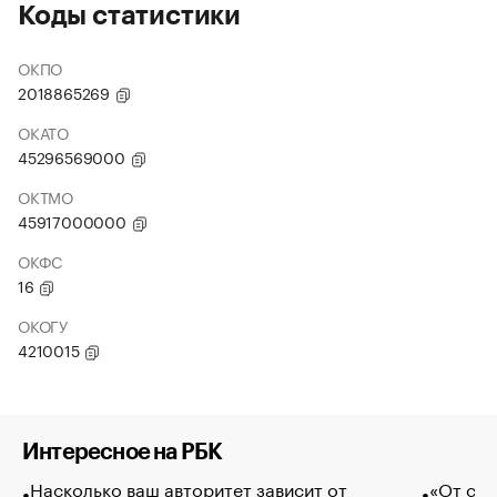
Коды статистики
ОКПО
2018865269
ОКАТО
45296569000
ОКТМО
45917000000
ОКФС
16
ОКОГУ
4210015
Интересное на РБК
Насколько ваш авторитет зависит от
«От спо