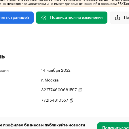
 не является пользователем и не имеет деловых отношений с сервисом РБК Ко
Подписаться на изменения
По
лять страницей
ль
ации
14 ноября 2022
г. Москва
322774600681597
772154610557
е профилем бизнеса и публикуйте новости
Получить дос