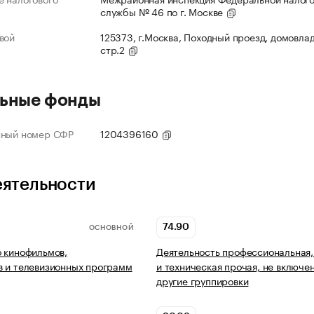
службы № 46 по г. Москве
вой
125373, г.Москва, Походный проезд, домовлад
стр.2
ьные фонды
нный номер СФР
1204396160
еятельности
74.90
ОСНОВНОЙ
 кинофильмов,
Деятельность профессиональная,
 и телевизионных программ
и техническая прочая, не включен
другие группировки