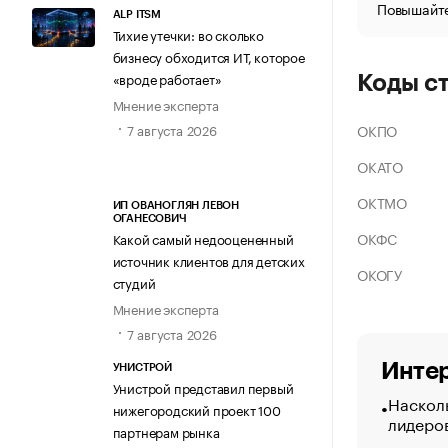
Повышайте
ALP ITSM
Тихие утечки: во сколько
бизнесу обходится ИТ, которое
«вроде работает»
Коды с
Мнение эксперта
ОКПО
7 августа 2026
ОКАТО
ОКТМО
ИП ОВАНОГЛЯН ЛЕВОН
ОГАНЕСОВИЧ
ОКФС
Какой самый недооцененный
источник клиентов для детских
ОКОГУ
студий
Мнение эксперта
7 августа 2026
Интер
УНИСТРОЙ
Унистрой представил первый
Насколь
нижегородский проект 100
лидеро
партнерам рынка