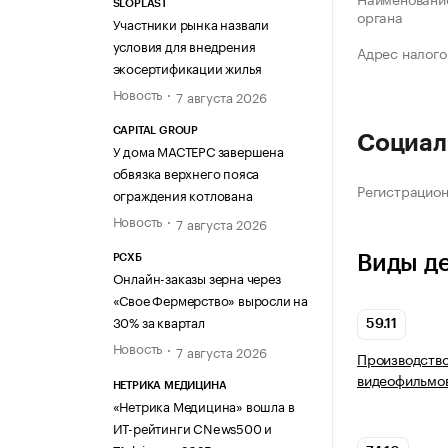
SLOPLAST
органа
Участники рынка назвали
условия для внедрения
Адрес налого
экосертификации жилья
Новость
7 августа 2026
CAPITAL GROUP
Социал
У дома МАСТЕРС завершена
обвязка верхнего пояса
Регистрацио
ограждения котлована
Новость
7 августа 2026
Виды д
РСХБ
Онлайн-заказы зерна через
«Свое Фермерство» выросли на
30% за квартал
59.11
Новость
7 августа 2026
Производство
видеофильмов
НЕТРИКА МЕДИЦИНА
«Нетрика Медицина» вошла в
ИТ-рейтинги CNews500 и