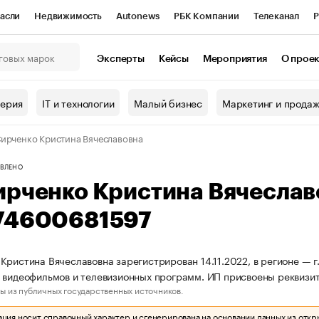
асли
Недвижимость
Autonews
РБК Компании
Телеканал
Р
К Курсы
РБК Life
Тренды
Визионеры
Национальные проекты
Эксперты
Кейсы
Мероприятия
О прое
онный клуб
Исследования
Кредитные рейтинги
Франшизы
Г
терия
IT и технологии
Малый бизнес
Маркетинг и прода
Проверка контрагентов
Политика
Экономика
Бизнес
ирченко Кристина Вячеславовна
ы
ВЛЕНО
ирченко Кристина Вячесла
74600681597
Кристина Вячеславовна зарегистрирован 14.11.2022, в регионе — г
 видеофильмов и телевизионных программ. ИП присвоены реквизи
ы из публичных государственных источников.
ия носит справочный характер и сгенерирована на основании данных из откр