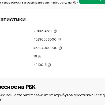
 узнаваемость и развивайте личный бренд на РБК
татистики
2019274582
45290586000
45394000000
16
4210015
есное на РБК
ко ваш авторитет зависит от атрибутов престижа? Тест д
в