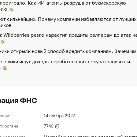
 проиграло. Как ИИ-агенты разрушают букмекерскую
рию
ют сильнейших. Почему компании избавляются от лучших
ников
к Wildberries резко нарастил кредиты селлерам до атак н
ики открыли новый способ вредить компаниям. Зачем им
оговики ищут доходы неработающих покупателей яхт и
р
рация ФНС
ации
14 ноября 2022
го органа
7746
 налогового
Межрайонная инспекция Федеральной налог