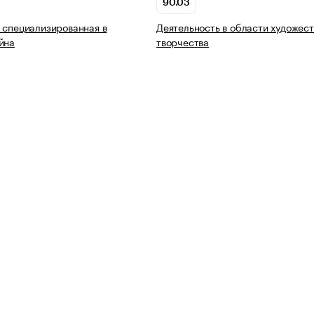
90.03
 специализированная в
Деятельность в области художес
йна
творчества