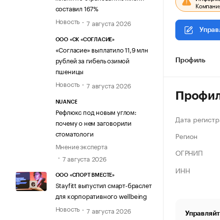
Компания
составил 167%
Новость
7 августа 2026
Управ
ООО «СК «СОГЛАСИЕ»
«Согласие» выплатило 11,9 млн
рублей за гибель озимой
Профиль
пшеницы
Новость
7 августа 2026
Профи
NUANCE
Рефлюкс под новым углом:
Дата регистр
почему о нем заговорили
стоматологи
Регион
Мнение эксперта
ОГРНИП
7 августа 2026
ИНН
ООО «СПОРТ ВМЕСТЕ»
Stayfitt выпустил смарт-браслет
для корпоративного wellbeing
Новость
7 августа 2026
Управляйт