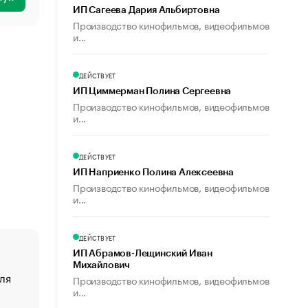
ИП Сагеева Дария Альбиртовна
Производство кинофильмов, видеофильмов
и...
ДЕЙСТВУЕТ
ИП Циммерман Полина Сергеевна
Производство кинофильмов, видеофильмов
и...
ДЕЙСТВУЕТ
ИП Наприенко Полина Алексеевна
Производство кинофильмов, видеофильмов
и...
ДЕЙСТВУЕТ
ИП Абрамов-Лещинский Иван
Михайлович
ля
«От спорта тело стареет иначе». Как живет глава ко
Производство кинофильмов, видеофильмов
создавшей GTA
и...