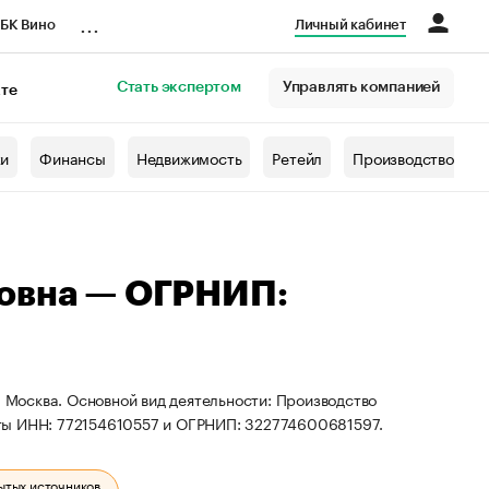
...
БК Вино
Личный кабинет
Стать экспертом
Управлять компанией
кте
азета
жи
Финансы
Недвижимость
Ретейл
Производство
вовна — ОГРНИП:
. Москва. Основной вид деятельности: Производство
ты ИНН: 772154610557 и ОГРНИП: 322774600681597.
ытых источников.