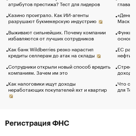
атрибутов престижа? Тест для лидеров
глава к
Казино проиграло. Как ИИ-агенты
«Деньги
разрушают букмекерскую индустрию
Маск в 
Выживают сильнейших. Почему компании
Функции
избавляются от лучших сотрудников
основ э
Как банк Wildberries резко нарастил
ЕС раз
кредиты селлерам до атак на склады
нефти —
Сотрудники открыли новый способ вредить
Стресс 
компаниям. Зачем им это
доходов
Как налоговики ищут доходы
Что обв
неработающих покупателей яхт и квартир
для Tel
Регистрация ФНС