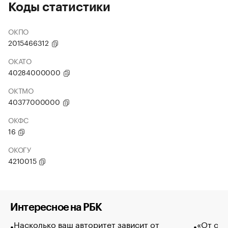
Коды статистики
ОКПО
2015466312
ОКАТО
40284000000
ОКТМО
40377000000
ОКФС
16
ОКОГУ
4210015
Интересное на РБК
Насколько ваш авторитет зависит от
«От спо