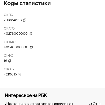
Коды статистики
ОКПО
2018545116
ОКАТО
40276000000
ОКТМО
40340000000
ОКФС
16
ОКОГУ
4210015
Интересное на РБК
Насколько ваш авторитет зависит от
«От спо