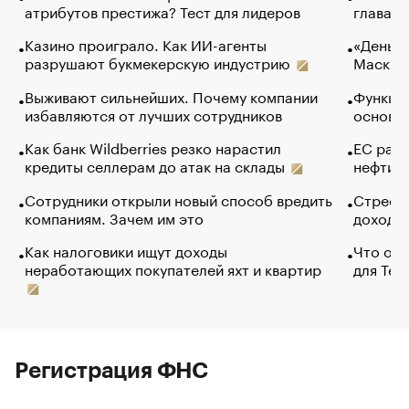
атрибутов престижа? Тест для лидеров
глава к
Казино проиграло. Как ИИ-агенты
«Деньги
разрушают букмекерскую индустрию
Маск в 
Выживают сильнейших. Почему компании
Функции
избавляются от лучших сотрудников
основ э
Как банк Wildberries резко нарастил
ЕС раз
кредиты селлерам до атак на склады
нефти —
Сотрудники открыли новый способ вредить
Стресс 
компаниям. Зачем им это
доходов
Как налоговики ищут доходы
Что обв
неработающих покупателей яхт и квартир
для Tel
Регистрация ФНС