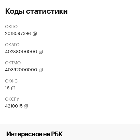
Коды статистики
ОКПО
2018597396
ОКАТО
40288000000
ОКТМО
40392000000
ОКФС
16
ОКОГУ
4210015
Интересное на РБК