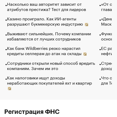
Насколько ваш авторитет зависит от
«От спо
атрибутов престижа? Тест для лидеров
глава к
Казино проиграло. Как ИИ-агенты
«Деньги
разрушают букмекерскую индустрию
Маск в 
Выживают сильнейших. Почему компании
Функции
избавляются от лучших сотрудников
основ э
Как банк Wildberries резко нарастил
ЕС раз
кредиты селлерам до атак на склады
нефти —
Сотрудники открыли новый способ вредить
Стресс 
компаниям. Зачем им это
доходов
Как налоговики ищут доходы
Что обв
неработающих покупателей яхт и квартир
для Tel
Регистрация ФНС