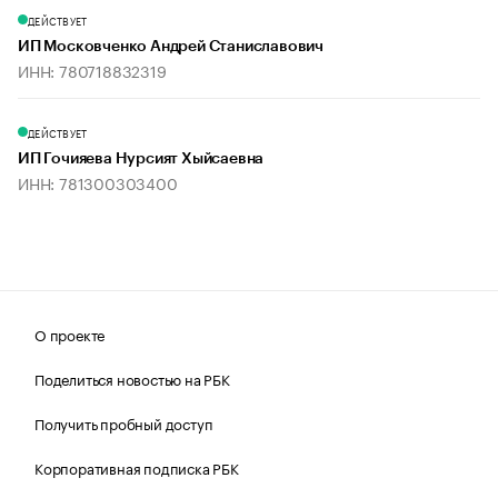
ДЕЙСТВУЕТ
ИП Московченко Андрей Станиславович
ИНН: 780718832319
ДЕЙСТВУЕТ
ИП Гочияева Нурсият Хыйсаевна
ИНН: 781300303400
О проекте
Поделиться новостью на РБК
Получить пробный доступ
Корпоративная подписка РБК